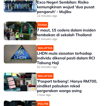
Exco Negeri Sembilan: Risiko
kemungkinan wujud 'dua pusat
pengaruh' - Mujibu
22 minutes ago
DUNIA
7 maut, 15 cedera dalam insiden
tembakan di sekolah Thailand
37 minutes ago
MALAYSIA
LHDN mula siasatan terhadap
individu dikenal pasti dalam RCI
Tabung Haji
52 minutes ago
MALAYSIA
'Pasport terbang': Hanya RM700,
sindiket palsukan rekod
pergerakan warga asing
1 hour ago
POLITIK