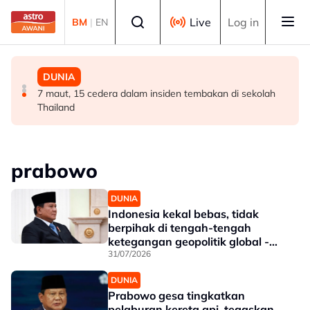
Skip to main content
Select language
Live
Log in
BM
|
EN
POLITIK
POLITIK
DUNIA
RCI Tabung Haji: 'Jika tidak boleh sanggah fakta, jangan
Exco Negeri Sembilan: Risiko kemungkinan wujud 'dua
7 maut, 15 cedera dalam insiden tembakan di sekolah
main sentimen rakyat' - AMK
pusat pengaruh' - Mujibu
Thailand
prabowo
DUNIA
Indonesia kekal bebas, tidak
berpihak di tengah-tengah
ketegangan geopolitik global -
Prabowo
31/07/2026
DUNIA
Prabowo gesa tingkatkan
pelaburan kereta api, tegaskan