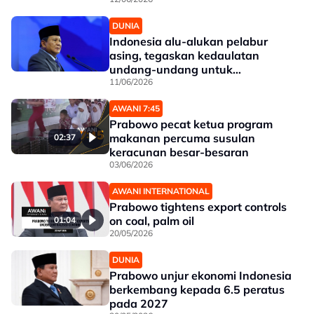
DUNIA
Indonesia alu-alukan pelabur
asing, tegaskan kedaulatan
undang-undang untuk
perniagaan - Prabowo
11/06/2026
AWANI 7:45
Prabowo pecat ketua program
makanan percuma susulan
02:37
keracunan besar-besaran
03/06/2026
AWANI INTERNATIONAL
Prabowo tightens export controls
on coal, palm oil
01:04
20/05/2026
DUNIA
Prabowo unjur ekonomi Indonesia
berkembang kepada 6.5 peratus
pada 2027