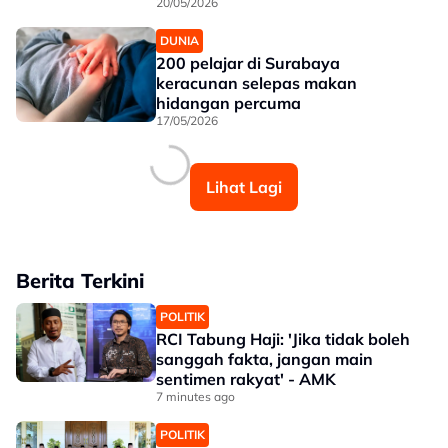
20/05/2026
DUNIA
200 pelajar di Surabaya
keracunan selepas makan
hidangan percuma
17/05/2026
Lihat Lagi
Berita Terkini
POLITIK
RCI Tabung Haji: 'Jika tidak boleh
sanggah fakta, jangan main
sentimen rakyat' - AMK
7 minutes ago
POLITIK