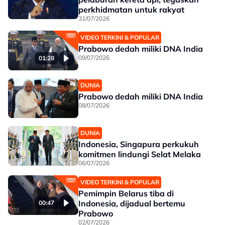
perkhidmatan untuk rakyat
31/07/2026
VIDEO TERKINI & POPULAR
Prabowo dedah miliki DNA India
09/07/2026
01:28
DUNIA
Prabowo dedah miliki DNA India
08/07/2026
DUNIA
Indonesia, Singapura perkukuh
komitmen lindungi Selat Melaka
06/07/2026
VIDEO TERKINI & POPULAR
Pemimpin Belarus tiba di
Indonesia, dijadual bertemu
00:47
Prabowo
02/07/2026