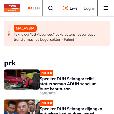
Skip to main content
Select language
Live
Log in
BM
|
EN
SUKAN
MALAYSIA
MALAYSIA
Mohamed Salah sertai Trabzonspor, terima €17 juta
Berita tempatan pilihan sepanjang hari ini
Teknologi "5G Advanced" buka potensi besar pacu
semusim
transformasi pelbagai sektor - Fahmi
prk
POLITIK
Speaker DUN Selangor teliti
status semua ADUN sebelum
buat keputusan
03/08/2026
POLITIK
Speaker DUN Selangor dijangka
putuskan kedudukan kerusi