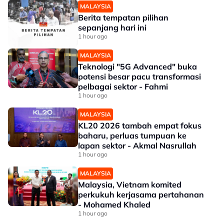
MALAYSIA
Berita tempatan pilihan
sepanjang hari ini
1 hour ago
MALAYSIA
Teknologi "5G Advanced" buka
potensi besar pacu transformasi
pelbagai sektor - Fahmi
1 hour ago
MALAYSIA
KL20 2026 tambah empat fokus
baharu, perluas tumpuan ke
lapan sektor - Akmal Nasrullah
1 hour ago
MALAYSIA
Malaysia, Vietnam komited
perkukuh kerjasama pertahanan
- Mohamed Khaled
1 hour ago