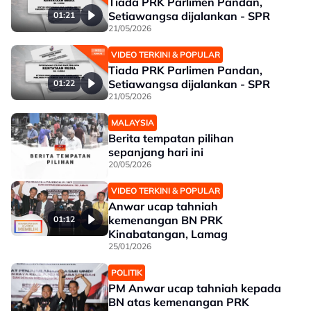
Tiada PRK Parlimen Pandan,
Setiawangsa dijalankan - SPR
01:21
21/05/2026
VIDEO TERKINI & POPULAR
Tiada PRK Parlimen Pandan,
Setiawangsa dijalankan - SPR
01:22
21/05/2026
MALAYSIA
Berita tempatan pilihan
sepanjang hari ini
20/05/2026
VIDEO TERKINI & POPULAR
Anwar ucap tahniah
kemenangan BN PRK
01:12
Kinabatangan, Lamag
25/01/2026
POLITIK
PM Anwar ucap tahniah kepada
BN atas kemenangan PRK