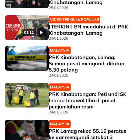
Kinabatangan, Lamag
25/01/2026
VIDEO TERKINI & POPULAR
[TERKINI] BN mendahului di PRK
Kinabatangan, Lamag
01:11
24/01/2026
MALAYSIA
PRK Kinabatangan, Lamag:
Semua pusat mengundi ditutup
5.30 petang
24/01/2026
MALAYSIA
PRK Kinabatangan: Peti undi SK
Inarad terawal tiba di pusat
penjumlahan rasmi
24/01/2026
MALAYSIA
PRK Lamag rekod 55.16 peratus
keluar mengundi setakat 3