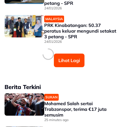
petang - SPR
24/01/2026
MALAYSIA
PRK Kinabatangan: 50.37
peratus keluar mengundi setakat
3 petang - SPR
24/01/2026
Lihat Lagi
Berita Terkini
SUKAN
Mohamed Salah sertai
Trabzonspor, terima €17 juta
semusim
25 minutes ago