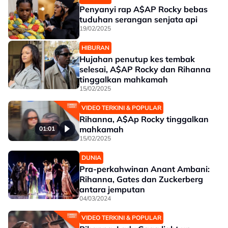
Penyanyi rap A$AP Rocky bebas
tuduhan serangan senjata api
19/02/2025
HIBURAN
Hujahan penutup kes tembak
selesai, A$AP Rocky dan Rihanna
tinggalkan mahkamah
15/02/2025
VIDEO TERKINI & POPULAR
Rihanna, A$Ap Rocky tinggalkan
mahkamah
01:01
15/02/2025
DUNIA
Pra-perkahwinan Anant Ambani:
Rihanna, Gates dan Zuckerberg
antara jemputan
04/03/2024
VIDEO TERKINI & POPULAR