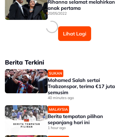
Rihanna selamat melahirkan
anak pertama
20/05/2022
Lihat Lagi
Berita Terkini
SUKAN
Mohamed Salah sertai
Trabzonspor, terima €17 juta
semusim
40 minutes ago
MALAYSIA
Berita tempatan pilihan
sepanjang hari ini
1 hour ago