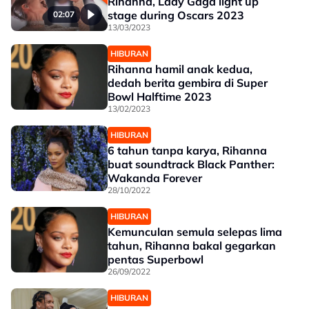
Rihanna, Lady Gaga light up
stage during Oscars 2023
02:07
13/03/2023
HIBURAN
Rihanna hamil anak kedua,
dedah berita gembira di Super
Bowl Halftime 2023
13/02/2023
HIBURAN
6 tahun tanpa karya, Rihanna
buat soundtrack Black Panther:
Wakanda Forever
28/10/2022
HIBURAN
Kemunculan semula selepas lima
tahun, Rihanna bakal gegarkan
pentas Superbowl
26/09/2022
HIBURAN