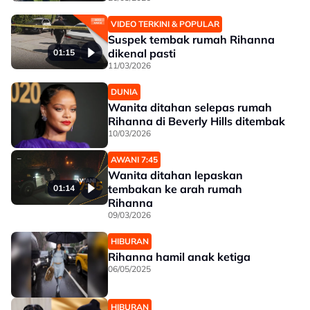
VIDEO TERKINI & POPULAR
Suspek tembak rumah Rihanna
dikenal pasti
01:15
11/03/2026
DUNIA
Wanita ditahan selepas rumah
Rihanna di Beverly Hills ditembak
10/03/2026
AWANI 7:45
Wanita ditahan lepaskan
tembakan ke arah rumah
01:14
Rihanna
09/03/2026
HIBURAN
Rihanna hamil anak ketiga
06/05/2025
HIBURAN