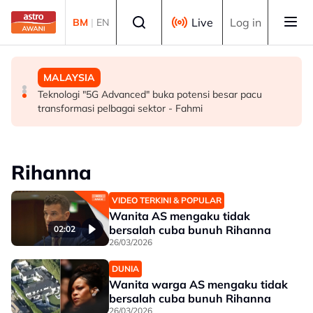
Skip to main content
Select language
Live
Log in
BM
|
EN
SUKAN
MALAYSIA
MALAYSIA
Mohamed Salah sertai Trabzonspor, terima €17 juta
Berita tempatan pilihan sepanjang hari ini
Teknologi "5G Advanced" buka potensi besar pacu
semusim
transformasi pelbagai sektor - Fahmi
Rihanna
VIDEO TERKINI & POPULAR
Wanita AS mengaku tidak
bersalah cuba bunuh Rihanna
02:02
26/03/2026
DUNIA
Wanita warga AS mengaku tidak
bersalah cuba bunuh Rihanna
26/03/2026