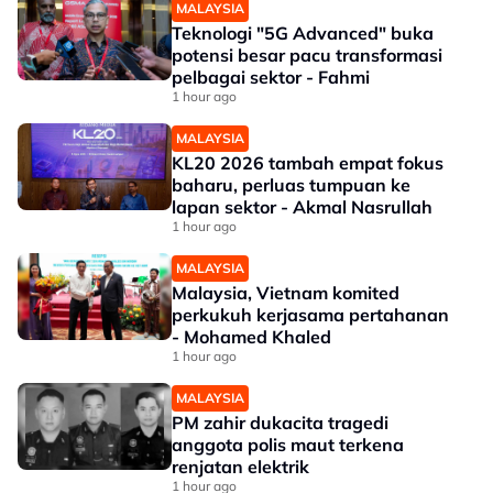
MALAYSIA
Teknologi "5G Advanced" buka
potensi besar pacu transformasi
pelbagai sektor - Fahmi
1 hour ago
MALAYSIA
KL20 2026 tambah empat fokus
baharu, perluas tumpuan ke
lapan sektor - Akmal Nasrullah
1 hour ago
MALAYSIA
Malaysia, Vietnam komited
perkukuh kerjasama pertahanan
- Mohamed Khaled
1 hour ago
MALAYSIA
PM zahir dukacita tragedi
anggota polis maut terkena
renjatan elektrik
1 hour ago