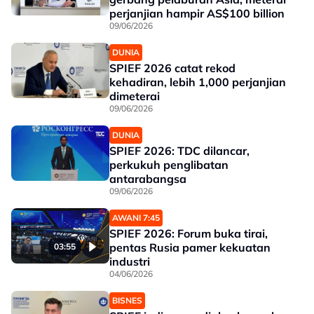
perjanjian hampir AS$100 billion
09/06/2026
DUNIA
SPIEF 2026 catat rekod
kehadiran, lebih 1,000 perjanjian
dimeterai
09/06/2026
DUNIA
SPIEF 2026: TDC dilancar,
perkukuh penglibatan
antarabangsa
09/06/2026
AWANI 7:45
SPIEF 2026: Forum buka tirai,
pentas Rusia pamer kekuatan
03:55
industri
04/06/2026
BISNES