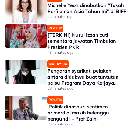
Michelle Yeoh dinobatkan "Tokoh
Perfileman Asia Tahun Ini" di BIFF
44 minutes ago
POLITIK
[TERKINI] Nurul Izzah cuti
sementara jawatan Timbalan
Presiden PKR
48 minutes ago
MALAYSIA
Pengarah syarikat, pelakon
antara didakwa buat tuntutan
palsu Program Daya Kerjaya
Perkeso
58 minutes ago
POLITIK
'Politik dinosaur, sentimen
primordial masih belenggu
pengundi' - Prof Zaini
59 minutes ago