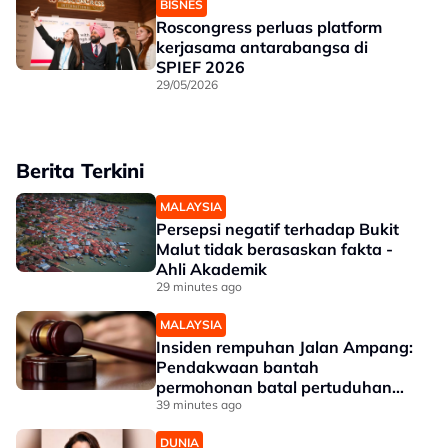
BISNES
Roscongress perluas platform
kerjasama antarabangsa di
SPIEF 2026
29/05/2026
Berita Terkini
MALAYSIA
Persepsi negatif terhadap Bukit
Malut tidak berasaskan fakta -
Ahli Akademik
29 minutes ago
MALAYSIA
Insiden rempuhan Jalan Ampang:
Pendakwaan bantah
permohonan batal pertuduhan
bunuh
39 minutes ago
DUNIA