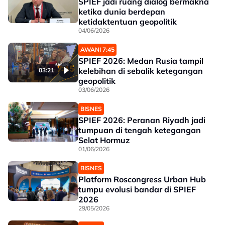
SPIEF jadi ruang dialog bermakna
ketika dunia berdepan
ketidaktentuan geopolitik
04/06/2026
AWANI 7:45
SPIEF 2026: Medan Rusia tampil
kelebihan di sebalik ketegangan
03:21
geopolitik
03/06/2026
BISNES
SPIEF 2026: Peranan Riyadh jadi
tumpuan di tengah ketegangan
Selat Hormuz
01/06/2026
BISNES
Platform Roscongress Urban Hub
tumpu evolusi bandar di SPIEF
2026
29/05/2026