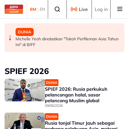
Skip to main content
Select language
Live
Log in
BM
|
EN
MALAYSIA
MALAYSIA
DUNIA
Persepsi negatif terhadap Bukit Malut tidak berasaskan
Insiden rempuhan Jalan Ampang: Pendakwaan bantah
Michelle Yeoh dinobatkan "Tokoh Perfileman Asia Tahun
fakta - Ahli Akademik
permohonan batal pertuduhan bunuh
Ini" di BIFF
SPIEF 2026
DUNIA
SPIEF 2026: Rusia perkukuh
pelancongan halal, sasar
pelancong Muslim global
09/06/2026
DUNIA
Rusia tonjol Timur Jauh sebagai
gerbang pelaburan Asia, meterai