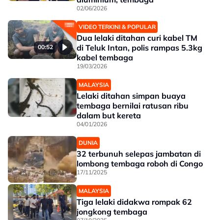
02/06/2026
VIDEO TERKINI & POPULAR
Dua lelaki ditahan curi kabel TM
di Teluk Intan, polis rampas 5.3kg
00:52
kabel tembaga
19/03/2026
MALAYSIA
Lelaki ditahan simpan buaya
tembaga bernilai ratusan ribu
dalam but kereta
04/01/2026
DUNIA
32 terbunuh selepas jambatan di
lombong tembaga roboh di Congo
17/11/2025
MALAYSIA
Tiga lelaki didakwa rompak 62
jongkong tembaga