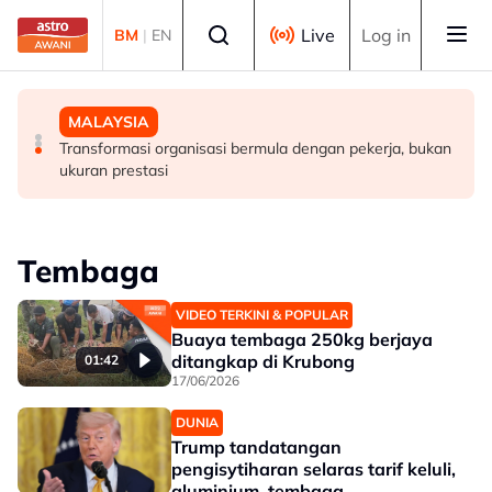
Skip to main content
Select language
Live
Log in
BM
|
EN
MALAYSIA
DUNIA
MALAYSIA
Takut bersuara boleh jejas usaha banteras rasuah -
Lapan negara kecam serangan Israel terhadap
Transformasi organisasi bermula dengan pekerja, bukan
Syed Ahmad Idid
kemudahan kesihatan, infrastruktur awam di Gaza
ukuran prestasi
Tembaga
VIDEO TERKINI & POPULAR
Buaya tembaga 250kg berjaya
ditangkap di Krubong
01:42
17/06/2026
DUNIA
Trump tandatangan
pengisytiharan selaras tarif keluli,
aluminium, tembaga