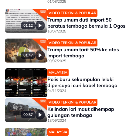
01/08/2025
VIDEO TERKINI & POPULAR
Trump umum duti import 50
peratus tembaga bermula 1 Ogos
01:12
10/07/2025
VIDEO TERKINI & POPULAR
Trump umum tarif 50% ke atas
import tembaga
01:47
09/07/2025
MALAYSIA
Polis buru sekumpulan lelaki
dipercayai curi kabel tembaga
04/11/2024
VIDEO TERKINI & POPULAR
Kelindan lori maut dihempap
gulungan tembaga
00:57
18/09/2024
MALAYSIA