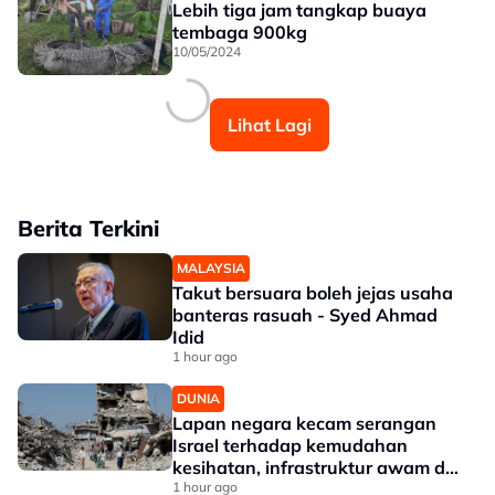
Lebih tiga jam tangkap buaya
tembaga 900kg
10/05/2024
Lihat Lagi
Berita Terkini
MALAYSIA
Takut bersuara boleh jejas usaha
banteras rasuah - Syed Ahmad
Idid
1 hour ago
DUNIA
Lapan negara kecam serangan
Israel terhadap kemudahan
kesihatan, infrastruktur awam di
Gaza
1 hour ago