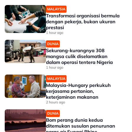
MALAYSIA
Transformasi organisasi bermula
dengan pekerja, bukan ukuran
prestasi
1 hour ago
DUNIA
Sekurang-kurangnya 308
mangsa culik diselamatkan
dalam operasi tentera Nigeria
1 hour ago
MALAYSIA
Malaysia-Hungary perkukuh
kerjasama pertanian,
keterjaminan makanan
2 hours ago
DUNIA
Bom perang dunia kedua
ditemukan susulan penurunan
paras air Sungai Rhine