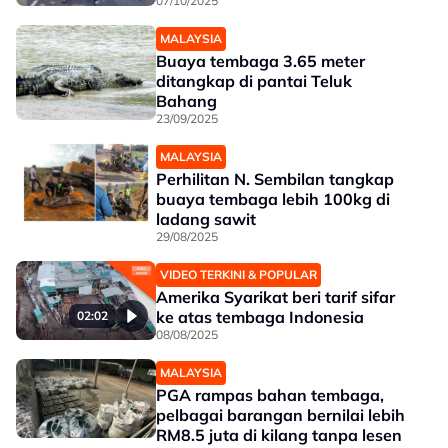
07/10/2025
MALAYSIA
Buaya tembaga 3.65 meter
ditangkap di pantai Teluk
Bahang
23/09/2025
MALAYSIA
Perhilitan N. Sembilan tangkap
buaya tembaga lebih 100kg di
ladang sawit
29/08/2025
VIDEO TERKINI & POPULAR
Amerika Syarikat beri tarif sifar
ke atas tembaga Indonesia
02:02
08/08/2025
MALAYSIA
PGA rampas bahan tembaga,
pelbagai barangan bernilai lebih
RM8.5 juta di kilang tanpa lesen