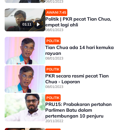
08/01/2023
AWANI 7:45
Politik | PKR pecat Tian Chua,
empat lagi ahli
01:11
08/01/2023
POLITIK
Tian Chua ada 14 hari kemuka
rayuan
08/01/2023
POLITIK
PKR secara rasmi pecat Tian
Chua - Laporan
08/01/2023
POLITIK
PRU15: Prabakaran pertahan
Parlimen Batu dalam
pertembungan 10 penjuru
20/11/2022