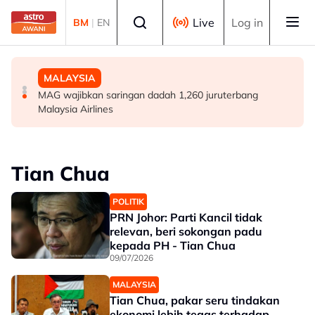
Skip to main content
Select language
Live
Log in
BM
|
EN
DUNIA
POLITIK
MALAYSIA
Remaja dimasukkan ke hospital selepas insiden
[TERKINI] 10 ADUN BN-PN dilantik Exco, terajui
MAG wajibkan saringan dadah 1,260 juruterbang
tembakan di barat Sydney
pentadbiran Negeri Sembilan
Malaysia Airlines
Tian Chua
POLITIK
PRN Johor: Parti Kancil tidak
relevan, beri sokongan padu
kepada PH - Tian Chua
09/07/2026
MALAYSIA
Tian Chua, pakar seru tindakan
ekonomi lebih tegas terhadap