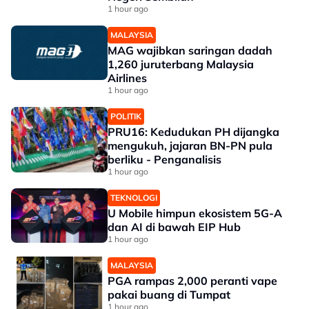
1 hour ago
MALAYSIA
MAG wajibkan saringan dadah
1,260 juruterbang Malaysia
Airlines
1 hour ago
POLITIK
PRU16: Kedudukan PH dijangka
mengukuh, jajaran BN-PN pula
berliku - Penganalisis
1 hour ago
TEKNOLOGI
U Mobile himpun ekosistem 5G-A
dan AI di bawah EIP Hub
1 hour ago
MALAYSIA
PGA rampas 2,000 peranti vape
pakai buang di Tumpat
1 hour ago