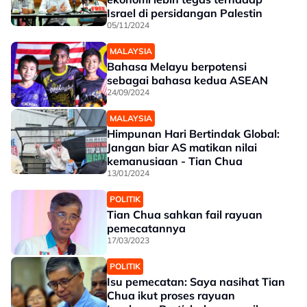
Israel di persidangan Palestin
05/11/2024
MALAYSIA
Bahasa Melayu berpotensi
sebagai bahasa kedua ASEAN
24/09/2024
MALAYSIA
Himpunan Hari Bertindak Global:
Jangan biar AS matikan nilai
kemanusiaan - Tian Chua
13/01/2024
POLITIK
Tian Chua sahkan fail rayuan
pemecatannya
17/03/2023
POLITIK
Isu pemecatan: Saya nasihat Tian
Chua ikut proses rayuan