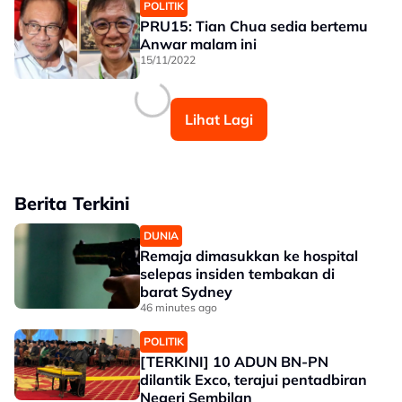
POLITIK
PRU15: Tian Chua sedia bertemu
Anwar malam ini
15/11/2022
Lihat Lagi
Berita Terkini
DUNIA
Remaja dimasukkan ke hospital
selepas insiden tembakan di
barat Sydney
46 minutes ago
POLITIK
[TERKINI] 10 ADUN BN-PN
dilantik Exco, terajui pentadbiran
Negeri Sembilan