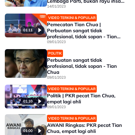
Lembaga Parti, bukan rayu ihsan
Presiden - Rafizi
14/01/2023
VIDEO TERKINI & POPULAR
Pemecatan Tian Chua |
Perbuatan sangat tidak
01:11
profesional, tidak sopan - Tian
Chua
09/01/2023
POLITIK
Perbuatan sangat tidak
profesional, tidak sopan - Tian
Chua
09/01/2023
VIDEO TERKINI & POPULAR
Politik | PKR pecat Tian Chua,
empat lagi ahli
01:10
09/01/2023
VIDEO TERKINI & POPULAR
AWANI Ringkas: PKR pecat Tian
Chua, empat lagi ahli
01:00