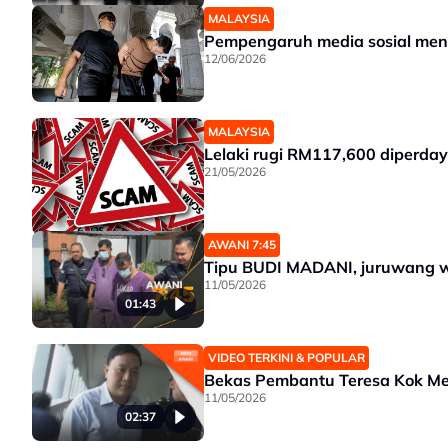
MALAYSIA
Pempengaruh media sosial meng
12/06/2026
MALAYSIA
Lelaki rugi RM117,600 diperda
21/05/2026
AWANI 7:45
Tipu BUDI MADANI, juruwang 
11/05/2026
01:43
VIDEO TERKINI & POPULAR
Bekas Pembantu Teresa Kok Me
11/05/2026
02:37