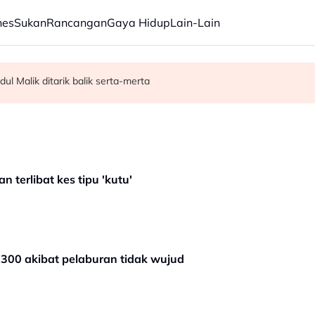
nes
Sukan
Rancangan
Gaya Hidup
Lain-Lain
dul Malik ditarik balik serta-merta
kan kisah Mansur & Liu
C, dibuka sepenuhnya menjelang penghujung 2027
an terlibat kes tipu 'kutu'
,300 akibat pelaburan tidak wujud