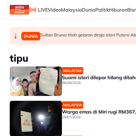
Skip to main content
LIVE
Video
Malaysia
Dunia
Politik
Hiburan
Bis
Sultan Brunei titah gelaran diraja isteri Putera Ab
M. Nasir pilih Aliff Aziz, Melinda Dadew hidup
GALERI PETRONAS berpindah ke Ombak KLC
MALAYSIA
HIBURAN
DUNIA
tipu
MALAYSIA
Suami isteri dilapor hilang ditah
06/08/2026
MALAYSIA
Warga emas di Miri rugi RM367
28/07/2026