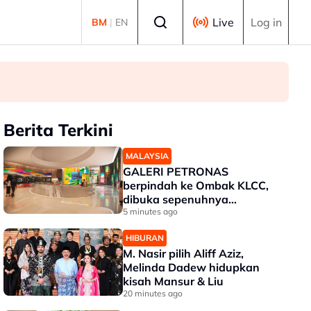
Select language
Live
Log in
BM
|
EN
Berita Terkini
MALAYSIA
GALERI PETRONAS
berpindah ke Ombak KLCC,
dibuka sepenuhnya
menjelang penghujung 2027
5 minutes ago
HIBURAN
M. Nasir pilih Aliff Aziz,
Melinda Dadew hidupkan
kisah Mansur & Liu
20 minutes ago