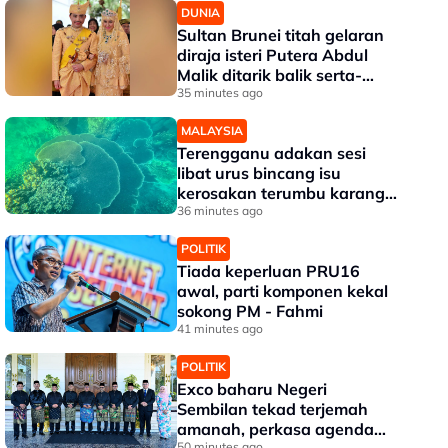
DUNIA
Sultan Brunei titah gelaran
diraja isteri Putera Abdul
Malik ditarik balik serta-
merta
35 minutes ago
MALAYSIA
Terengganu adakan sesi
libat urus bincang isu
kerosakan terumbu karang
di Pulau Redang
36 minutes ago
POLITIK
Tiada keperluan PRU16
awal, parti komponen kekal
sokong PM - Fahmi
41 minutes ago
POLITIK
Exco baharu Negeri
Sembilan tekad terjemah
amanah, perkasa agenda
50 minutes ago