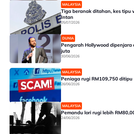
MALAYSIA
Tiga beranak ditahan, kes tipu
Intan
05/07/2026
DUNIA
Pengarah Hollywood dipenjara 
juta
30/06/2026
MALAYSIA
Peniaga rugi RM109,750 ditipu 
26/06/2026
MALAYSIA
Pemandu lori rugi lebih RM80,0
24/06/2026