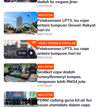
dadah ke negara jiran
10/07/2026
MALAYSIA
Pelaksanaan LPT3, isu vape
antara tumpuan Dewan Rakyat
hari ini
08/07/2026
VIDEO TERKINI & POPULAR
Pelaksanaan LPT3, isu vape
antara tumpuan hari ini
01:51
08/07/2026
MALAYSIA
Sindiket vape dadah
furanylfentanyl tumpas,
rampasan lebih RM34 juta
07/07/2026
MALAYSIA
PDRM cadang guna kit air liur
kesan etomidate dalam vape