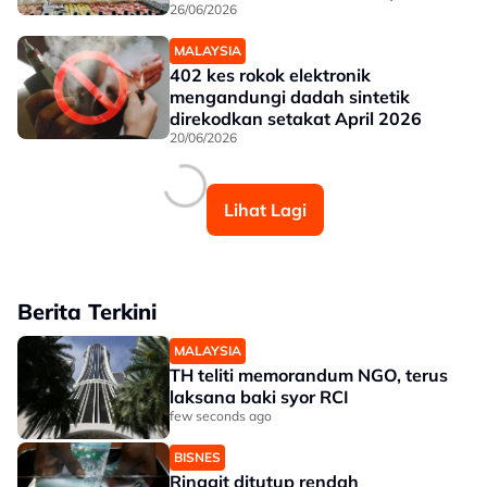
26/06/2026
MALAYSIA
402 kes rokok elektronik
mengandungi dadah sintetik
direkodkan setakat April 2026
20/06/2026
Lihat Lagi
Berita Terkini
MALAYSIA
TH teliti memorandum NGO, terus
laksana baki syor RCI
few seconds ago
BISNES
Ringgit ditutup rendah