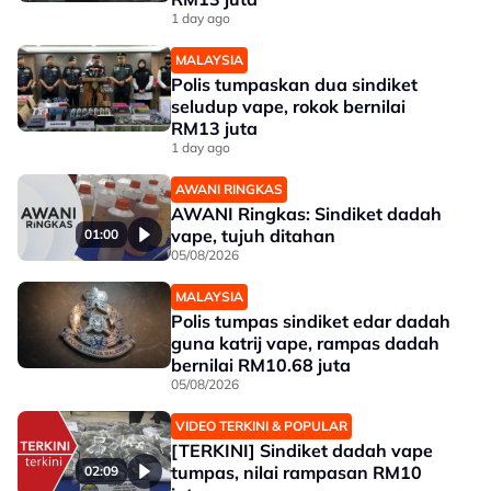
1 day ago
MALAYSIA
Polis tumpaskan dua sindiket
seludup vape, rokok bernilai
RM13 juta
1 day ago
AWANI RINGKAS
AWANI Ringkas: Sindiket dadah
vape, tujuh ditahan
01:00
05/08/2026
MALAYSIA
Polis tumpas sindiket edar dadah
guna katrij vape, rampas dadah
bernilai RM10.68 juta
05/08/2026
VIDEO TERKINI & POPULAR
[TERKINI] Sindiket dadah vape
tumpas, nilai rampasan RM10
02:09