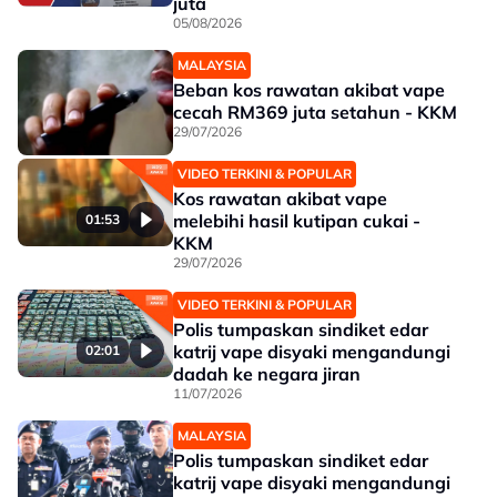
juta
05/08/2026
MALAYSIA
Beban kos rawatan akibat vape
cecah RM369 juta setahun - KKM
29/07/2026
VIDEO TERKINI & POPULAR
Kos rawatan akibat vape
melebihi hasil kutipan cukai -
01:53
KKM
29/07/2026
VIDEO TERKINI & POPULAR
Polis tumpaskan sindiket edar
katrij vape disyaki mengandungi
02:01
dadah ke negara jiran
11/07/2026
MALAYSIA
Polis tumpaskan sindiket edar
katrij vape disyaki mengandungi