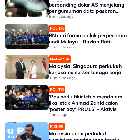
berbanding dolar AS menjelang
pengumuman data pasaran
buruh AS
5 minutes ago
POLITIK
BN cari formula elak perpecahan
undi Melayu - Razlan Rafii
11 minutes ago
MALAYSIA
Malaysia, Singapura perkukuh
kerjasama sektor tenaga kerja
31 minutes ago
POLITIK
'Pas perlu fikir lebih mendalam
jika letak Ahmad Zahid calon
'poster boy' PRU16' - Aktivis
1 hour ago
BISNES
Malaysia perlu perkukuh
ekosistem pembiayaan bantu