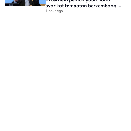
syarikat tempatan berkembang --
Amir Hamzah
1 hour ago
LAMAN HIBURAN LAIN
POLISI PRIVASI