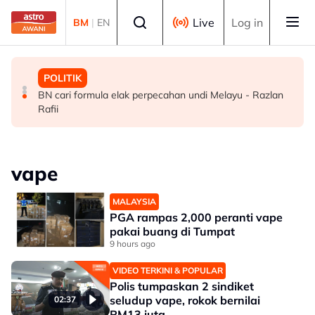
Skip to main content
Select language
Live
Log in
BM
|
EN
MALAYSIA
BISNES
POLITIK
TH teliti memorandum NGO, terus laksana baki syor RCI
Ringgit ditutup rendah berbanding dolar AS menjelang
BN cari formula elak perpecahan undi Melayu - Razlan
pengumuman data pasaran buruh AS
Rafii
vape
MALAYSIA
PGA rampas 2,000 peranti vape
pakai buang di Tumpat
9 hours ago
VIDEO TERKINI & POPULAR
Polis tumpaskan 2 sindiket
seludup vape, rokok bernilai
02:37
RM13 juta