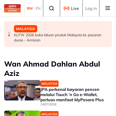
Skip to main content
Select language
Live
Log in
BM
|
EN
SUKAN
DUNIA
MALAYSIA
Era berakhir: John Cena beri penghormatan kepada AJ
Gelombang haba: Rakyat Britain tidur di dapur, ambil
KLFW 2026 buka laluan produk Malaysia ke pasaran
Styles, Brock Lesnar
cuti
dunia - Armizan
Wan Ahmad Dahlan Abdul
Aziz
MALAYSIA
JPA perkenal bayaran pencen
melalui Touch ’n Go e-Wallet,
perluas manfaat MyPesara Plus
24/07/2026
MALAYSIA