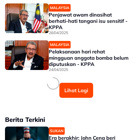
MALAYSIA
Penjawat awam dinasihat
berhati-hati tangani isu sensitif -
KPPA
26/04/2025
MALAYSIA
Pelaksanaan hari rehat
mingguan anggota bomba belum
diputuskan - KPPA
24/04/2025
Lihat Lagi
Berita Terkini
SUKAN
Era berakhir: John Cena beri