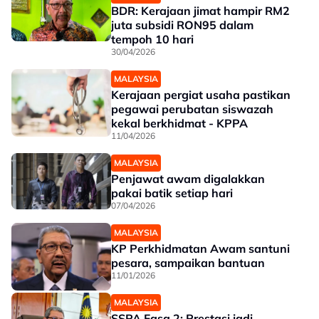
BDR: Kerajaan jimat hampir RM2
juta subsidi RON95 dalam
tempoh 10 hari
30/04/2026
MALAYSIA
Kerajaan pergiat usaha pastikan
pegawai perubatan siswazah
kekal berkhidmat - KPPA
11/04/2026
MALAYSIA
Penjawat awam digalakkan
pakai batik setiap hari
07/04/2026
MALAYSIA
KP Perkhidmatan Awam santuni
pesara, sampaikan bantuan
11/01/2026
MALAYSIA
SSPA Fasa 2: Prestasi jadi