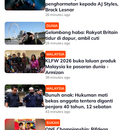
penghormatan kepada AJ Styles,
Brock Lesnar
26 minutes ago
DUNIA
Gelombang haba: Rakyat Britain
tidur di dapur, ambil cuti
28 minutes ago
MALAYSIA
KLFW 2026 buka laluan produk
Malaysia ke pasaran dunia -
Armizan
38 minutes ago
MALAYSIA
Bunuh anak: Hukuman mati
bekas anggota tentera diganti
penjara 40 tahun, 12 sebatan
43 minutes ago
SUKAN
ONE Championship: Rifdean