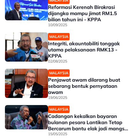
MALAYSIA
Reformasi Kerenah Birokrasi
dijangka mampu jimat RM1.5
bilion tahun ini - KPPA
10/09/2025
MALAYSIA
Integriti, akauntabiliti tonggak
utama pelaksanaan RMK13 -
KPPA
02/08/2025
MALAYSIA
Penjawat awam dilarang buat
sebarang bentuk pernyataan
awam
19/06/2025
MALAYSIA
Cadangan kekalkan bayaran
bulanan pesara Lantikan Tetap
Bercarum bantu elak jadi mangsa
penipuan
15/05/2025