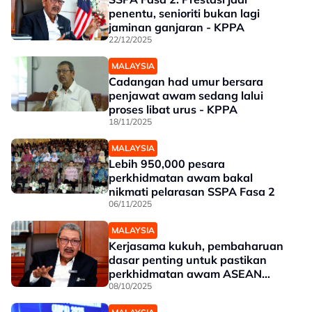
penentu, senioriti bukan lagi
jaminan ganjaran - KPPA
22/12/2025
MALAYSIA
Cadangan had umur bersara
penjawat awam sedang lalui
proses libat urus - KPPA
18/11/2025
MALAYSIA
Lebih 950,000 pesara
perkhidmatan awam bakal
nikmati pelarasan SSPA Fasa 2
06/11/2025
MALAYSIA
Kerjasama kukuh, pembaharuan
dasar penting untuk pastikan
perkhidmatan awam ASEAN
kekal relevan - KPPA
08/10/2025