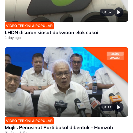
01:57
VIDEO TERKINI & POPULAR
LHDN disaran siasat dakwaan elak cukai
1 day ago
01:11
VIDEO TERKINI & POPULAR
Majlis Penasihat Parti bakal dibentuk - Hamzah