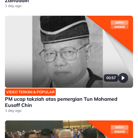
Zainuddin
1 day ago
00:57
VIDEO TERKINI & POPULAR
PM ucap takziah atas pemergian Tun Mohamed
Eusoff Chin
1 day ago