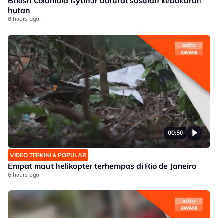
British Columbia isytihar darurat susulan kebakaran
hutan
6 hours ago
00:50
VIDEO TERKINI & POPULAR
Empat maut helikopter terhempas di Rio de Janeiro
6 hours ago