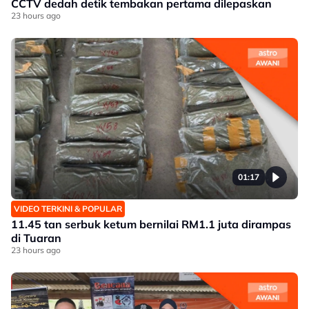
CCTV dedah detik tembakan pertama dilepaskan
23 hours ago
01:17
VIDEO TERKINI & POPULAR
11.45 tan serbuk ketum bernilai RM1.1 juta dirampas
di Tuaran
23 hours ago