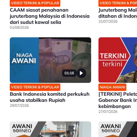
VIDEO TERKINI & POPULAR
VIDEO TERKINI & P
CAAM siasat penahanan
Juruterbang Mala
juruterbang Malaysia di Indonesia
ditahan di Indon
dari sudut kawal selia
31/07/2026
01/08/2026
01:16
VIDEO TERKINI & POPULAR
NIAGA AWANI
Bank Indonesia komited perkukuh
[TERKINI] Pelet
usaha stabilkan Rupiah
Gabenor Bank In
29/07/2026
kebimbangan
27/07/2026