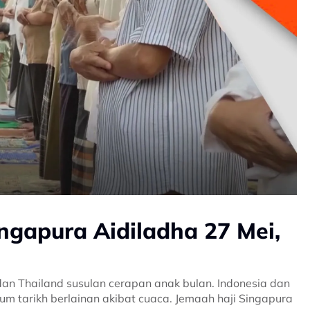
ngapura Aidiladha 27 Mei,
dan Thailand susulan cerapan anak bulan. Indonesia dan
m tarikh berlainan akibat cuaca. Jemaah haji Singapura