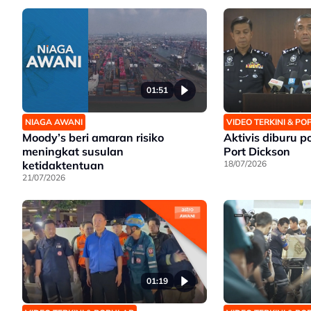
01:51
NIAGA AWANI
VIDEO TERKINI & P
Moody’s beri amaran risiko
Aktivis diburu pol
meningkat susulan
Port Dickson
ketidaktentuan
18/07/2026
21/07/2026
01:19