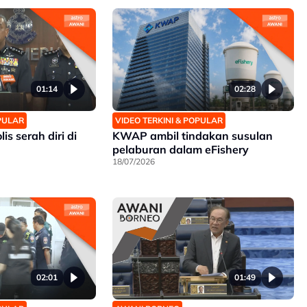
01:14
02:28
OPULAR
VIDEO TERKINI & POPULAR
is serah diri di
KWAP ambil tindakan susulan
pelaburan dalam eFishery
18/07/2026
02:01
01:49