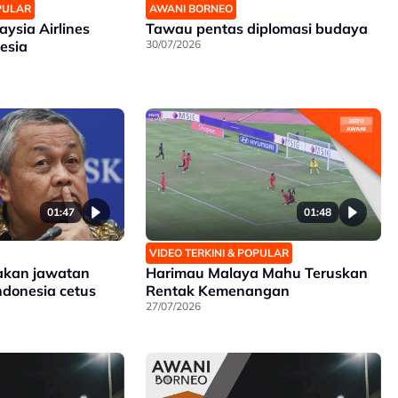
OPULAR
AWANI BORNEO
ysia Airlines
Tawau pentas diplomasi budaya
esia
30/07/2026
01:47
01:48
VIDEO TERKINI & POPULAR
akan jawatan
Harimau Malaya Mahu Teruskan
donesia cetus
Rentak Kemenangan
27/07/2026