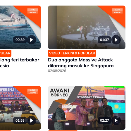
00:39
01:37
OPULAR
VIDEO TERKINI & POPULAR
lang feri terbakar
Dua anggota Massive Attack
esia
dilarang masuk ke Singapura
02/08/2026
01:53
02:27