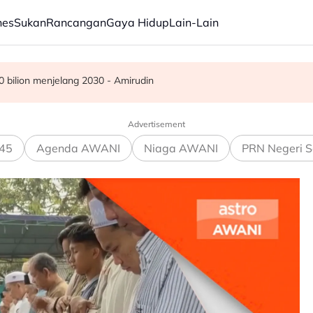
nes
Sukan
Rancangan
Gaya Hidup
Lain-Lain
 bilion menjelang 2030 - Amirudin
premis milik bekas kepimpinan tertinggi TH
ermudah, dipercepat - PM Anwar
Advertisement
45
Agenda AWANI
Niaga AWANI
PRN Negeri S