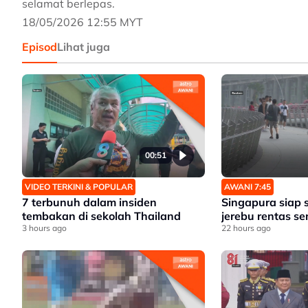
selamat berlepas.
18/05/2026 12:55 MYT
Episod
Lihat juga
00:51
VIDEO TERKINI & POPULAR
AWANI 7:45
7 terbunuh dalam insiden
Singapura siap 
tembakan di sekolah Thailand
jerebu rentas 
3 hours ago
22 hours ago