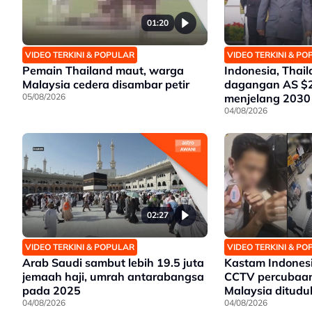
01:20
VIDEO TERKINI & POPULAR
VIDEO TERKINI & P
Pemain Thailand maut, warga
Indonesia, Thail
Malaysia cedera disambar petir
dagangan AS $20
05/08/2026
menjelang 2030
04/08/2026
02:27
VIDEO TERKINI & POPULAR
VIDEO TERKINI & P
Arab Saudi sambut lebih 19.5 juta
Kastam Indones
jemaah haji, umrah antarabangsa
CCTV percubaan
pada 2025
Malaysia ditudu
04/08/2026
04/08/2026