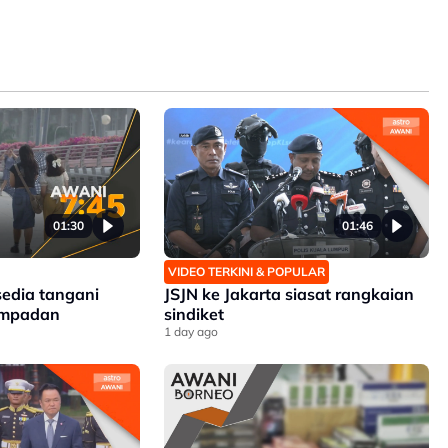
01:30
01:46
VIDEO TERKINI & POPULAR
sedia tangani
JSJN ke Jakarta siasat rangkaian
sempadan
sindiket
1 day ago