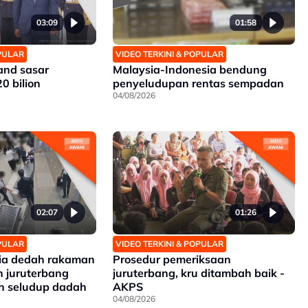
03:09
01:58
OPULAR
VIDEO TERKINI & POPULAR
and sasar
Malaysia-Indonesia bendung
 bilion
penyeludupan rentas sempadan
04/08/2026
02:07
01:26
OPULAR
VIDEO TERKINI & POPULAR
ia dedah rakaman
Prosedur pemeriksaan
 juruterbang
juruterbang, kru ditambah baik -
h seludup dadah
AKPS
04/08/2026