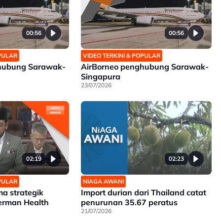
00:56
00:56
OPULAR
VIDEO TERKINI & POPULAR
hubung Sarawak-
AirBorneo penghubung Sarawak-
Singapura
23/07/2026
02:19
02:23
OPULAR
NIAGA AWANI
ma strategik
Import durian dari Thailand catat
erman Health
penurunan 35.67 peratus
21/07/2026