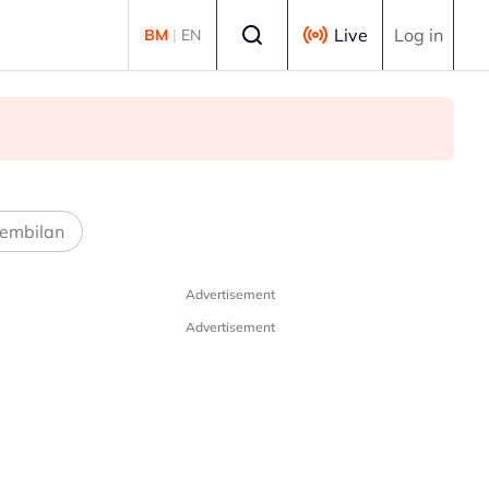
Select language
Live
Log in
BM
|
EN
embilan
Advertisement
Advertisement