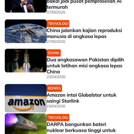
bakal jadi pusat pemprosesan AI
termurah
07/06/2026
TEKNOLOGI
China jalankan kajian reproduksi
manusia di angkasa lepas
27/05/2026
DUNIA
Dua angkasawan Pakistan dipilih
untuk latihan misi angkasa lepas
China
23/04/2026
BISNES
Amazon intai Globalstar untuk
saingi Starlink
15/04/2026
TEKNOLOGI
DARPA bangunkan bateri
nuklear berkuasa tinggi untuk