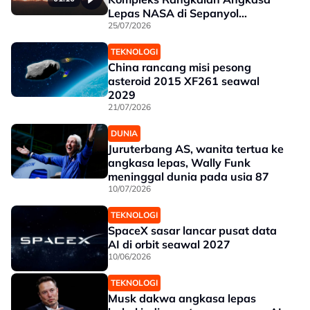
Lepas NASA di Sepanyol
dikosongkan
25/07/2026
TEKNOLOGI
China rancang misi pesong
asteroid 2015 XF261 seawal
2029
21/07/2026
DUNIA
Juruterbang AS, wanita tertua ke
angkasa lepas, Wally Funk
meninggal dunia pada usia 87
10/07/2026
TEKNOLOGI
SpaceX sasar lancar pusat data
AI di orbit seawal 2027
10/06/2026
TEKNOLOGI
Musk dakwa angkasa lepas