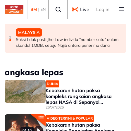
Skip to main content
Select language
Live
Log in
BM
|
EN
MALAYSIA
MALAYSIA
MALAYSIA
PKNS nafi dakwaan rugi RM103.69 juta, tanggung
KDNK sektor komoditi meningkat kepada RM19.65 bilion
Saksi tidak pasti Jho Low individu "nombor satu" dalam
hutang RM6.1 bilion
pada suku pertama 2026 - Noraini
skandal 1MDB, setuju Najib antara penerima dana
angkasa lepas
DUNIA
Kebakaran hutan paksa
kompleks rangkaian angkasa
lepas NASA di Sepanyol
dikosongkan
26/07/2026
VIDEO TERKINI & POPULAR
Kebakaran hutan paksa
Kompleks Rangkaian Angkasa
01:10