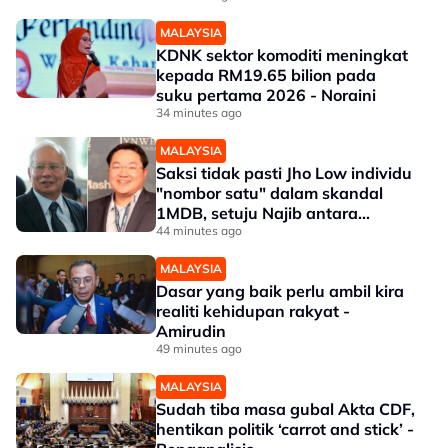
MALAYSIA
KDNK sektor komoditi meningkat
kepada RM19.65 bilion pada
suku pertama 2026 - Noraini
34 minutes ago
MALAYSIA
Saksi tidak pasti Jho Low individu
"nombor satu" dalam skandal
1MDB, setuju Najib antara
penerima dana
44 minutes ago
MALAYSIA
Dasar yang baik perlu ambil kira
realiti kehidupan rakyat -
Amirudin
49 minutes ago
MALAYSIA
Sudah tiba masa gubal Akta CDF,
hentikan politik ‘carrot and stick’ -