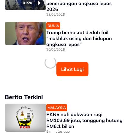
penerbangan angkasa lepas
01:20
2026
28/02/2026
DUNIA
Trump berhasrat dedah fail
"makhluk asing dan hidupan
angkasa lepas"
20/02/2026
Lihat Lagi
Berita Terkini
MALAYSIA
PKNS nafi dakwaan rugi
RM103.69 juta, tanggung hutang
RM6.1 bilion
9 minutes ago