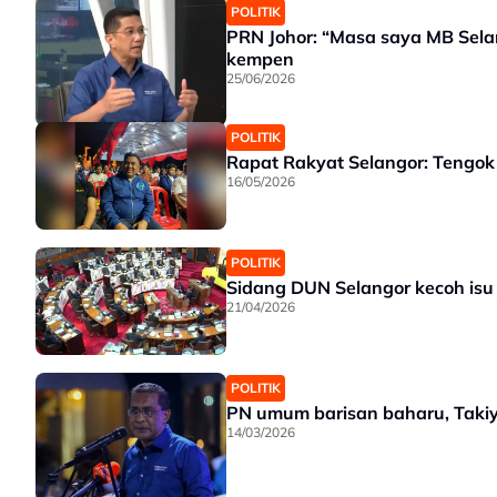
POLITIK
PRN Johor: “Masa saya MB Selang
kempen
25/06/2026
POLITIK
Rapat Rakyat Selangor: Tengok 
16/05/2026
POLITIK
Sidang DUN Selangor kecoh is
21/04/2026
POLITIK
PN umum barisan baharu, Taki
14/03/2026