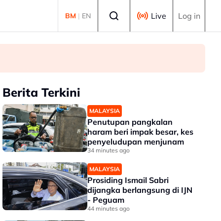
Select language
Live
Log in
BM
|
EN
Berita Terkini
MALAYSIA
Penutupan pangkalan
haram beri impak besar, kes
penyeludupan menjunam
34 minutes ago
MALAYSIA
Prosiding Ismail Sabri
dijangka berlangsung di IJN
- Peguam
44 minutes ago