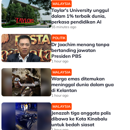
MALAYSIA
Taylor's University unggul
dalam 1% terbaik dunia,
perkasa pendidikan AI
55 minutes ago
POLITIK
Dr Joachim menang tanpa
bertanding jawatan
Presiden PBS
1 hour ago
MALAYSIA
Warga emas ditemukan
meninggal dunia dalam gua
di Kelantan
1 hour ago
MALAYSIA
Jenazah tiga anggota polis
dibawa ke Kota Kinabalu
untuk bedah siasat
1 hour ago