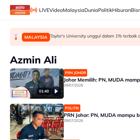
Skip to main content
LIVE
Video
Malaysia
Dunia
Politik
Hiburan
Bis
Penutupan pangkalan haram beri impak bes
Prosiding Ismail Sabri dijangka berlangsung 
Taylor's University unggul dalam 1% terbaik 
MALAYSIA
MALAYSIA
MALAYSIA
Azmin Ali
PRN JOHOR
Johor Memilih: PN, MUDA mampu 
09/07/2026
01:40
POLITIK
PRN Johor: PN, MUDA mampu ben
09/07/2026