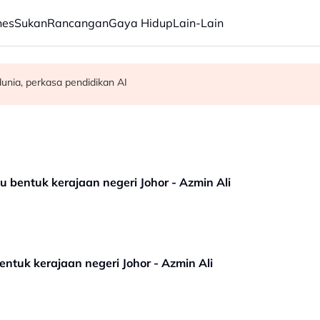
nes
Sukan
Rancangan
Gaya Hidup
Lain-Lain
ar, kes penyeludupan menjunam
di IJN - Peguam
dunia, perkasa pendidikan AI
bentuk kerajaan negeri Johor - Azmin Ali
tuk kerajaan negeri Johor - Azmin Ali