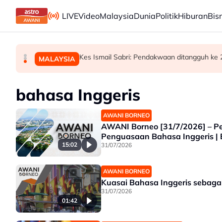
Skip to main content
LIVE
Video
Malaysia
Dunia
Politik
Hiburan
Bis
Bursa Malaysia dibuka rendah, menjejaki penyu
Bekas Ketua Hakim Negara Tun Mohamed Eus
Kes Ismail Sabri: Pendakwaan ditangguh ke
BISNES
MALAYSIA
MALAYSIA
bahasa Inggeris
AWANI BORNEO
AWANI Borneo [31/7/2026] – Pe
Penguasaan Bahasa Inggeris 
15:02
31/07/2026
AWANI BORNEO
Kuasai Bahasa Inggeris sebaga
31/07/2026
01:42