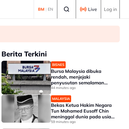
Select language
Live
Log in
BM
|
EN
Berita Terkini
BISNES
Bursa Malaysia dibuka
rendah, menjejaki
penyusutan semalaman
Wall Street
44 minutes ago
MALAYSIA
Bekas Ketua Hakim Negara
Tun Mohamed Eusoff Chin
meninggal dunia pada usia
91 tahun
59 minutes ago