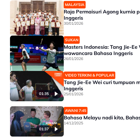
MALAYSIA
Raja Permaisuri Agong kurnia 
Inggeris
30/01/2026
SUKAN
Masters Indonesia: Tang Jie-E
wawancara Bahasa Inggeris
26/01/2026
VIDEO TERKINI & POPULAR
Tang Jie-Ee Wei curi tumpuan
Inggeris
01:35
25/01/2026
AWANI 7:45
Bahasa Melayu nadi kita, Bahas
14/12/2025
01:37