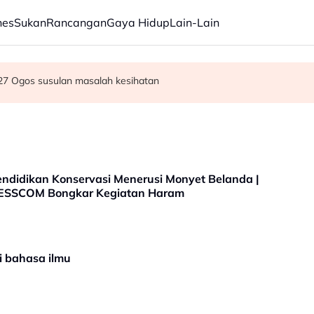
nes
Sukan
Rancangan
Gaya Hidup
Lain-Lain
sutan semalaman Wall Street
off Chin meninggal dunia pada usia 91 tahun
 27 Ogos susulan masalah kesihatan
ndidikan Konservasi Menerusi Monyet Belanda |
| ESSCOM Bongkar Kegiatan Haram
i bahasa ilmu