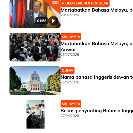
VIDEO TERKINI & POPULAR
Martabatkan Bahasa Melayu, p
28/07/2026
01:58
MALAYSIA
Martabatkan Bahasa Melayu, pe
Anwar
28/07/2026
DUNIA
Nama bahasa Inggeris dewan ter
24/07/2026
MALAYSIA
Bekas penyunting Bahasa Ingg
27/04/2026