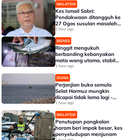
MALAYSIA
Kes Ismail Sabri:
Pendakwaan ditangguh ke
27 Ogos susulan masalah
kesihatan
1 hour ago
BISNES
Ringgit mengukuh
berbanding kebanyakan
mata wang utama, stabil
dengan dolar AS
1 hour ago
DUNIA
Perjanjian buka semula
Selat Hormuz mungkin
dicapai tidak lama lagi -
Trump
1 hour ago
MALAYSIA
Penutupan pangkalan
haram beri impak besar, kes
penyeludupan menjunam
1 hour ago