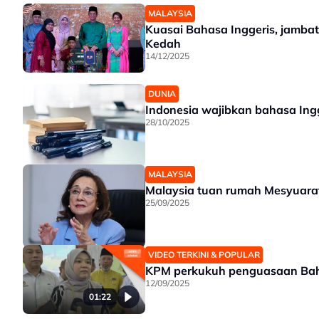
MALAYSIA
Kuasai Bahasa Inggeris, jamba
Kedah
14/12/2025
DUNIA
Indonesia wajibkan bahasa Ing
28/10/2025
MALAYSIA
Malaysia tuan rumah Mesyuarat
25/09/2025
VIDEO TERKINI & POPULAR
KPM perkukuh penguasaan Baha
12/09/2025
01:22