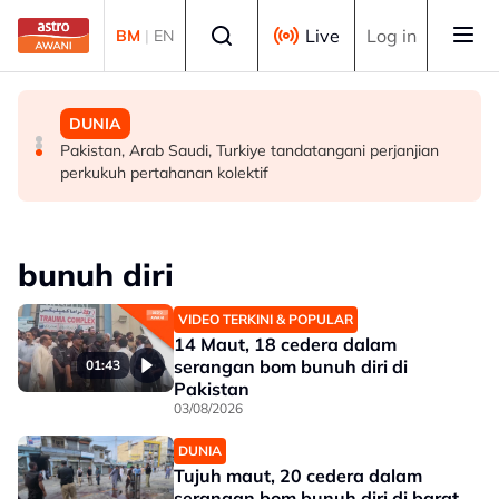
Skip to main content
Select language
Live
Log in
BM
|
EN
DUNIA
MALAYSIA
DUNIA
Tamparan buat Trump, mahkamah arah henti
Ketua masyarakat perlu fahami, sampaikan dasar
Pakistan, Arab Saudi, Turkiye tandatangani perjanjian
pembinaan dewan majlis baharu White House bernilai
kerajaan pada rakyat - Abang Johari
perkukuh pertahanan kolektif
RM1.6 bilion
bunuh diri
VIDEO TERKINI & POPULAR
14 Maut, 18 cedera dalam
serangan bom bunuh diri di
01:43
Pakistan
03/08/2026
DUNIA
Tujuh maut, 20 cedera dalam
serangan bom bunuh diri di barat