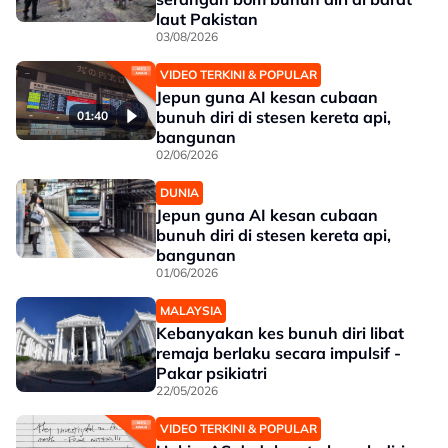
laut Pakistan
03/08/2026
VIDEO TERKINI & POPULAR
Jepun guna AI kesan cubaan
bunuh diri di stesen kereta api,
01:40
bangunan
02/06/2026
DUNIA
Jepun guna AI kesan cubaan
bunuh diri di stesen kereta api,
bangunan
01/06/2026
MALAYSIA
Kebanyakan kes bunuh diri libat
remaja berlaku secara impulsif -
Pakar psikiatri
22/05/2026
VIDEO TERKINI & POPULAR