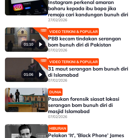
Instagram perkenal amaran
baharu kepada ibu bapa jika
remaja cari kandungan bunuh diri
27/02/2026
VIDEO TERKINI & POPULAR
PBB kecam tindakan serangan
bom bunuh diri di Pakistan
01:10
07/02/2026
VIDEO TERKINI & POPULAR
31 maut serangan bom bunuh diri
di Islamabad
01:06
07/02/2026
DUNIA
Pasukan forensik siasat lokasi
serangan bom bunuh diri di
masjid Islamabad
07/02/2026
HIBURAN
Pelakon ‘It', 'Black Phone’ James