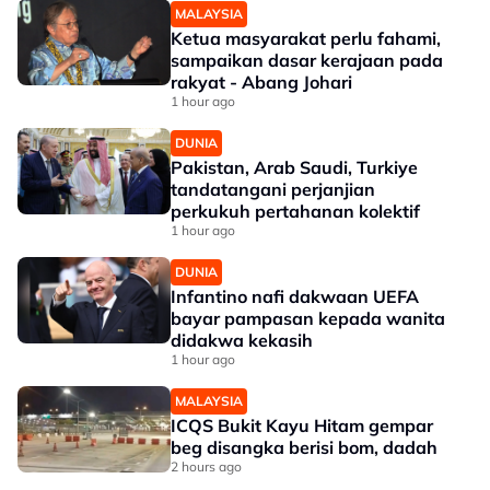
MALAYSIA
Ketua masyarakat perlu fahami,
sampaikan dasar kerajaan pada
rakyat - Abang Johari
1 hour ago
DUNIA
Pakistan, Arab Saudi, Turkiye
tandatangani perjanjian
perkukuh pertahanan kolektif
1 hour ago
DUNIA
Infantino nafi dakwaan UEFA
bayar pampasan kepada wanita
didakwa kekasih
1 hour ago
MALAYSIA
ICQS Bukit Kayu Hitam gempar
beg disangka berisi bom, dadah
2 hours ago