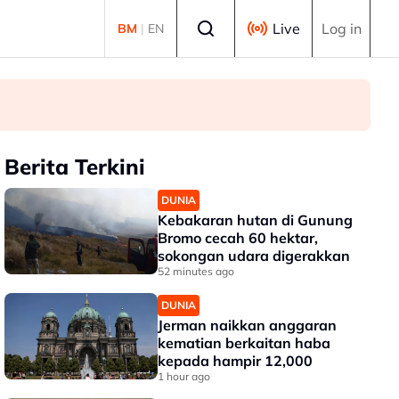
Select language
Live
Log in
BM
|
EN
Berita Terkini
DUNIA
Kebakaran hutan di Gunung
Bromo cecah 60 hektar,
sokongan udara digerakkan
52 minutes ago
DUNIA
Jerman naikkan anggaran
kematian berkaitan haba
kepada hampir 12,000
1 hour ago