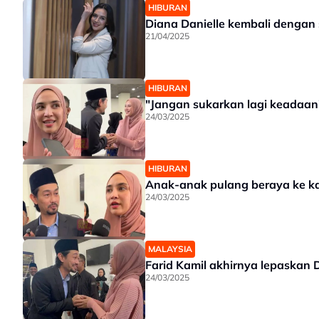
HIBURAN
Diana Danielle kembali dengan s
21/04/2025
HIBURAN
"Jangan sukarkan lagi keadaan"
24/03/2025
HIBURAN
Anak-anak pulang beraya ke ka
24/03/2025
MALAYSIA
Farid Kamil akhirnya lepaskan 
24/03/2025