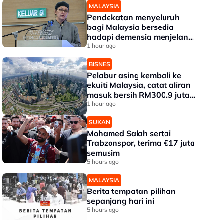
MALAYSIA
Pendekatan menyeluruh
bagi Malaysia bersedia
hadapi demensia menjelang
2030 - Hanifah
1 hour ago
BISNES
Pelabur asing kembali ke
ekuiti Malaysia, catat aliran
masuk bersih RM300.9 juta
pada Julai
1 hour ago
SUKAN
Mohamed Salah sertai
Trabzonspor, terima €17 juta
semusim
5 hours ago
MALAYSIA
Berita tempatan pilihan
sepanjang hari ini
5 hours ago