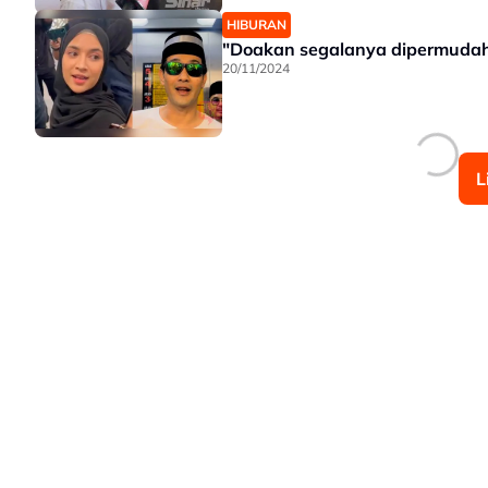
HIBURAN
"Doakan segalanya dipermudahk
20/11/2024
L