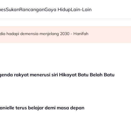
nes
Sukan
Rancangan
Gaya Hidup
Lain-Lain
ar, sokongan udara digerakkan
ba kepada hampir 12,000
dia hadapi demensia menjelang 2030 - Hanifah
genda rakyat menerusi siri Hikayat Batu Belah Batu
nielle terus belajar demi masa depan