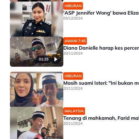
HIBURAN
'ASP Jennifer Wong' bawa Eliz
05/12/2024
AWANI 7:45
Diana Danielle harap kes percer
20/11/2024
01:25
HIBURAN
Masih suami Isteri: "Ini bukan 
20/11/2024
MALAYSIA
Tenang di mahkamah, Farid mahu
20/11/2024