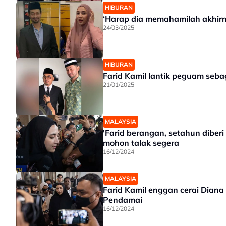
HIBURAN
‘Harap dia memahamilah akhirny
24/03/2025
HIBURAN
Farid Kamil lantik peguam seba
21/01/2025
MALAYSIA
'Farid berangan, setahun diberi 
mohon talak segera
16/12/2024
MALAYSIA
Farid Kamil enggan cerai Diana
Pendamai
16/12/2024