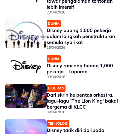
tawar pengalaman tontonan
lebih imersif
20/04/2026
DUNIA
Disney buang 1,000 pekerja
dalam langkah penstrukturan
semula syarikat
16/04/2026
DUNIA
Disney rancang buang 1,000
pekerja – Laporan
09/04/2026
HIBURAN
Dari skrin ke pentas orkestra,
lagu-lagu 'The Lion King' bakal
bergema di KLCC
09/04/2026
TEKNOLOGI
Disney tarik diri daripada