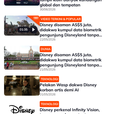
global dan tempatan
30/06/2026
VIDEO TERKINI & POPULAR
Disney disaman AS$5 juta,
didakwa kumpul data biometrik
01:35
pengunjung Disneyland tanpa
kebenaran
22/05/2026
DUNIA
Disney disaman AS$5 juta,
didakwa kumpul data biometrik
pengunjung Disneyland tanpa
kebenaran
21/05/2026
TEKNOLOGI
Pelakon Wasp dakwa Disney
korban artis demi AI
01/05/2026
TEKNOLOGI
Disney perkenal Infinity Vision,