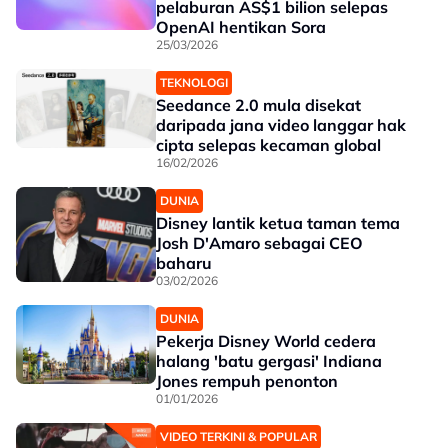
pelaburan AS$1 bilion selepas
OpenAI hentikan Sora
25/03/2026
TEKNOLOGI
Seedance 2.0 mula disekat
daripada jana video langgar hak
cipta selepas kecaman global
16/02/2026
DUNIA
Disney lantik ketua taman tema
Josh D'Amaro sebagai CEO
baharu
03/02/2026
DUNIA
Pekerja Disney World cedera
halang 'batu gergasi' Indiana
Jones rempuh penonton
01/01/2026
VIDEO TERKINI & POPULAR