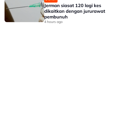
Jerman siasat 120 lagi kes
dikaitkan dengan jururawat
pembunuh
4 hours ago