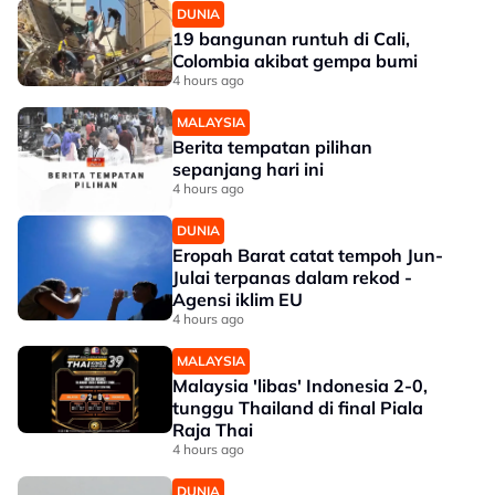
DUNIA
19 bangunan runtuh di Cali,
Colombia akibat gempa bumi
4 hours ago
MALAYSIA
Berita tempatan pilihan
sepanjang hari ini
4 hours ago
DUNIA
Eropah Barat catat tempoh Jun-
Julai terpanas dalam rekod -
Agensi iklim EU
4 hours ago
MALAYSIA
Malaysia 'libas' Indonesia 2-0,
tunggu Thailand di final Piala
Raja Thai
4 hours ago
DUNIA