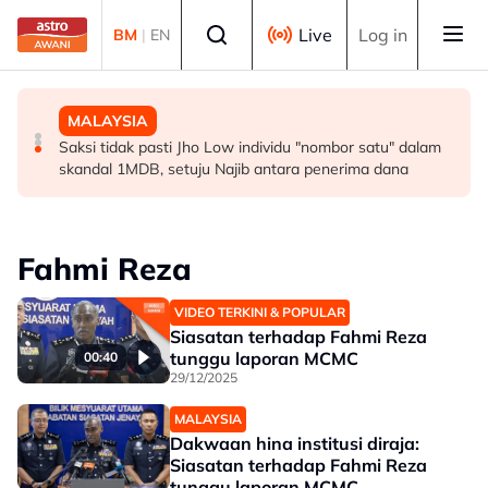
Skip to main content
Select language
Live
Log in
BM
|
EN
MALAYSIA
MALAYSIA
MALAYSIA
PKNS nafi dakwaan rugi RM103.69 juta, tanggung
KDNK sektor komoditi meningkat kepada RM19.65 bilion
Saksi tidak pasti Jho Low individu "nombor satu" dalam
hutang RM6.1 bilion
pada suku pertama 2026 - Noraini
skandal 1MDB, setuju Najib antara penerima dana
Fahmi Reza
VIDEO TERKINI & POPULAR
Siasatan terhadap Fahmi Reza
tunggu laporan MCMC
00:40
29/12/2025
MALAYSIA
Dakwaan hina institusi diraja:
Siasatan terhadap Fahmi Reza
tunggu laporan MCMC