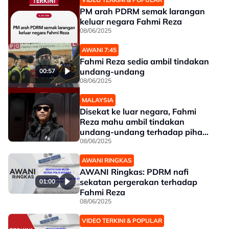
PM arah PDRM semak larangan
keluar negara Fahmi Reza
08/06/2025
AWANI 7:45
Fahmi Reza sedia ambil tindakan
undang-undang
00:57
08/06/2025
MALAYSIA
01:23
Disekat ke luar negara, Fahmi
Reza mahu ambil tindakan
undang-undang terhadap pihak
berkuasa
08/06/2025
AWANI RINGKAS
AWANI Ringkas: PDRM nafi
sekatan pergerakan terhadap
01:00
Fahmi Reza
08/06/2025
VIDEO TERKINI & POPULAR