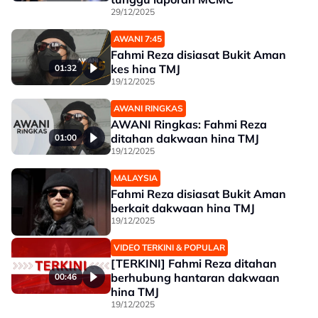
29/12/2025
AWANI 7:45
Fahmi Reza disiasat Bukit Aman
kes hina TMJ
01:32
19/12/2025
AWANI RINGKAS
AWANI Ringkas: Fahmi Reza
ditahan dakwaan hina TMJ
01:00
19/12/2025
MALAYSIA
Fahmi Reza disiasat Bukit Aman
berkait dakwaan hina TMJ
19/12/2025
VIDEO TERKINI & POPULAR
[TERKINI] Fahmi Reza ditahan
berhubung hantaran dakwaan
00:46
hina TMJ
19/12/2025