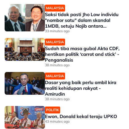
MALAYSIA
Saksi tidak pasti Jho Low individu
"nombor satu" dalam skandal
1MDB, setuju Najib antara
penerima dana
33 minutes ago
MALAYSIA
Sudah tiba masa gubal Akta CDF,
hentikan politik ‘carrot and stick’ -
Penganalisis
38 minutes ago
MALAYSIA
Dasar yang baik perlu ambil kira
realiti kehidupan rakyat -
Amirudin
38 minutes ago
POLITIK
Ewon, Donald kekal teraju UPKO
43 minutes ago