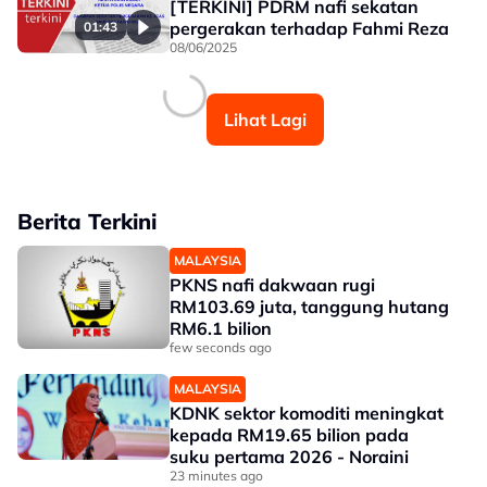
[TERKINI] PDRM nafi sekatan
pergerakan terhadap Fahmi Reza
01:43
08/06/2025
Lihat Lagi
Berita Terkini
MALAYSIA
PKNS nafi dakwaan rugi
RM103.69 juta, tanggung hutang
RM6.1 bilion
few seconds ago
MALAYSIA
KDNK sektor komoditi meningkat
kepada RM19.65 bilion pada
suku pertama 2026 - Noraini
23 minutes ago