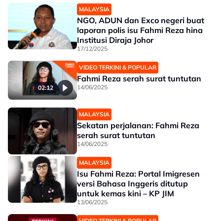
MALAYSIA
NGO, ADUN dan Exco negeri buat
laporan polis isu Fahmi Reza hina
Institusi Diraja Johor
17/12/2025
VIDEO TERKINI & POPULAR
Fahmi Reza serah surat tuntutan
14/06/2025
02:12
MALAYSIA
Sekatan perjalanan: Fahmi Reza
serah surat tuntutan
14/06/2025
MALAYSIA
Isu Fahmi Reza: Portal Imigresen
versi Bahasa Inggeris ditutup
untuk kemas kini – KP JIM
13/06/2025
VIDEO TERKINI & POPULAR