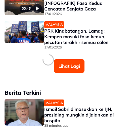
[INFOGRAFIK] Fasa Kedua
Gencatan Senjata Gaza
00:46
17/01/2026
MALAYSIA
PRK Kinabatangan, Lamag:
Kempen masuki fasa kedua,
pecutan terakhir semua calon
17/01/2026
Lihat Lagi
Berita Terkini
MALAYSIA
Ismail Sabri dimasukkan ke IJN,
prosiding mungkin dijalankan di
hospital
38 minutes ago