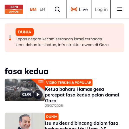
Skip to main content
Select language
Live
Log in
BM
|
EN
MALAYSIA
MALAYSIA
DUNIA
Ismail Sabri dimasukkan ke IJN, prosiding mungkin
Takut bersuara boleh jejas usaha banteras rasuah -
Lapan negara kecam serangan Israel terhadap
dijalankan di hospital
Syed Ahmad Idid
kemudahan kesihatan, infrastruktur awam di Gaza
fasa kedua
VIDEO TERKINI & POPULAR
Ketua baharu Hamas gesa
percepat fasa kedua pelan damai
02:06
Gaza
23/07/2026
DUNIA
Isu nuklear dibincang dalam fasa
kedua selepas MoU Iran-AS