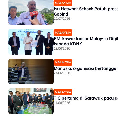
MALAYSIA
Isu Network School: Patuh pros
Gobind
20/07/2026
MALAYSIA
PM Anwar lancar Malaysia Digit
kepada KDNK
29/06/2026
MALAYSIA
Manusia, organisasi bertanggun
24/06/2026
MALAYSIA
TIC pertama di Sarawak pacu a
11/06/2026