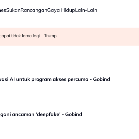
nes
Sukan
Rancangan
Gaya Hidup
Lain-Lain
apai tidak lama lagi - Trump
off Chin meninggal dunia pada usia 91 tahun
 27 Ogos susulan masalah kesihatan
asi AI untuk program akses percuma - Gobind
gani ancaman 'deepfake' - Gobind