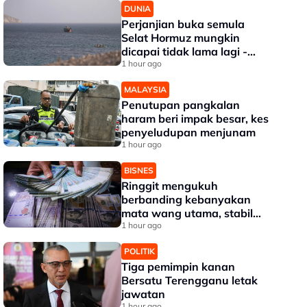
DUNIA
Perjanjian buka semula
Selat Hormuz mungkin
dicapai tidak lama lagi -
Trump
1 hour ago
MALAYSIA
Penutupan pangkalan
haram beri impak besar, kes
penyeludupan menjunam
1 hour ago
BISNES
Ringgit mengukuh
berbanding kebanyakan
mata wang utama, stabil
dengan dolar AS
1 hour ago
POLITIK
Tiga pemimpin kanan
Bersatu Terengganu letak
jawatan
1 hour ago