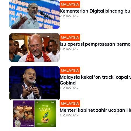
MALAYSIA
Kementerian Digital bincang bu
23/04/2026
MALAYSIA
Isu operasi pemprosesan permo
19/04/2026
MALAYSIA
Malaysia kekal 'on track' capai
Gobind
16/04/2026
MALAYSIA
Menteri kabinet zahir ucapan H
15/04/2026