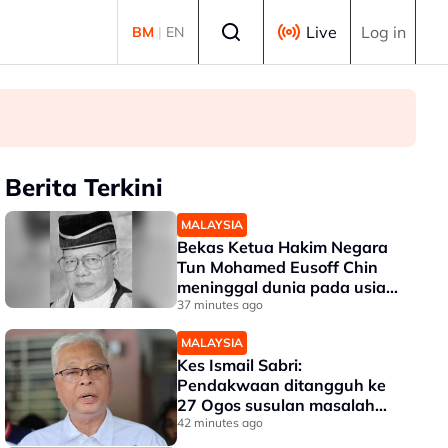
Select language
Live
Log in
BM
|
EN
Berita Terkini
MALAYSIA
Bekas Ketua Hakim Negara
Tun Mohamed Eusoff Chin
meninggal dunia pada usia
91 tahun
37 minutes ago
MALAYSIA
Kes Ismail Sabri:
Pendakwaan ditangguh ke
27 Ogos susulan masalah
kesihatan
42 minutes ago