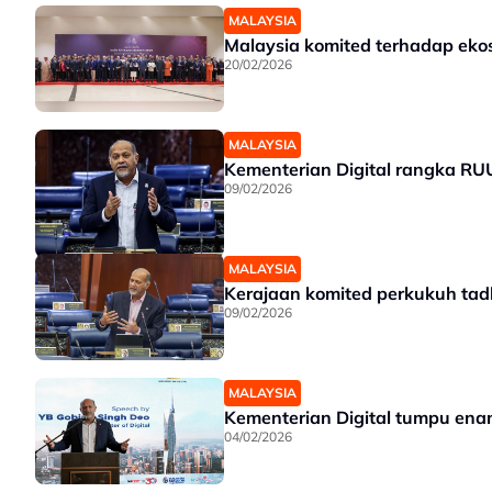
MALAYSIA
Malaysia komited terhadap ekos
20/02/2026
MALAYSIA
Kementerian Digital rangka RU
09/02/2026
MALAYSIA
Kerajaan komited perkukuh tadb
09/02/2026
MALAYSIA
Kementerian Digital tumpu enam
04/02/2026