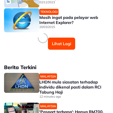
02/11/2023
TEKNOLOGI
Masih ingat pada pelayar web
Internet Explorer?
20/03/2015
Lihat Lagi
Berita Terkini
MALAYSIA
LHDN mula siasatan terhadap
individu dikenal pasti dalam RCI
Tabung Haji
12 minutes ago
MALAYSIA
'Pasport terbang': Hanya RM700,