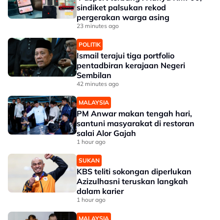
sindiket palsukan rekod
pergerakan warga asing
23 minutes ago
POLITIK
Ismail terajui tiga portfolio
pentadbiran kerajaan Negeri
Sembilan
42 minutes ago
MALAYSIA
PM Anwar makan tengah hari,
santuni masyarakat di restoran
salai Alor Gajah
1 hour ago
SUKAN
KBS teliti sokongan diperlukan
Azizulhasni teruskan langkah
dalam karier
1 hour ago
MALAYSIA