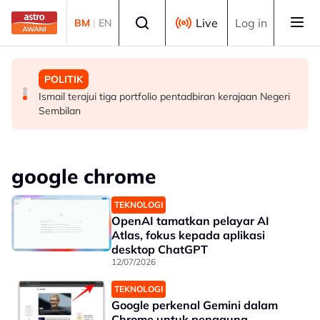
Skip to main content
Select language
Live
Log in
BM
|
EN
MALAYSIA
MALAYSIA
POLITIK
LHDN mula siasatan terhadap individu dikenal pasti
'Pasport terbang': Hanya RM700, sindiket palsukan
Ismail terajui tiga portfolio pentadbiran kerajaan Negeri
dalam RCI Tabung Haji
rekod pergerakan warga asing
Sembilan
google chrome
TEKNOLOGI
OpenAI tamatkan pelayar AI
Atlas, fokus kepada aplikasi
desktop ChatGPT
12/07/2026
TEKNOLOGI
Google perkenal Gemini dalam
Chrome untuk pengguna