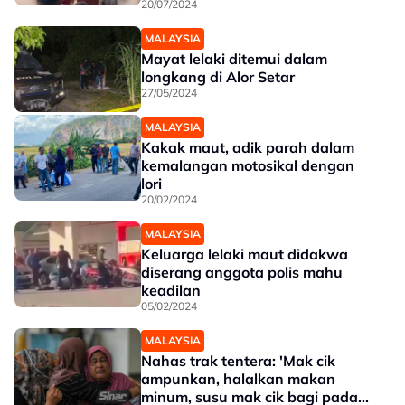
20/07/2024
MALAYSIA
Mayat lelaki ditemui dalam
longkang di Alor Setar
27/05/2024
MALAYSIA
Kakak maut, adik parah dalam
kemalangan motosikal dengan
lori
20/02/2024
MALAYSIA
Keluarga lelaki maut didakwa
diserang anggota polis mahu
keadilan
05/02/2024
MALAYSIA
Nahas trak tentera: 'Mak cik
ampunkan, halalkan makan
minum, susu mak cik bagi pada