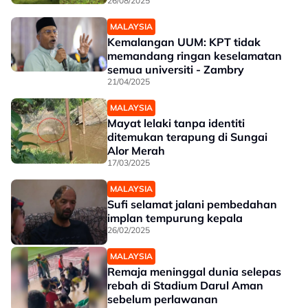
26/08/2025
MALAYSIA
Kemalangan UUM: KPT tidak
memandang ringan keselamatan
semua universiti - Zambry
21/04/2025
MALAYSIA
Mayat lelaki tanpa identiti
ditemukan terapung di Sungai
Alor Merah
17/03/2025
MALAYSIA
Sufi selamat jalani pembedahan
implan tempurung kepala
26/02/2025
MALAYSIA
Remaja meninggal dunia selepas
rebah di Stadium Darul Aman
sebelum perlawanan