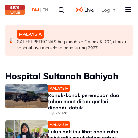
Skip to main content
Select language
Live
Log in
BM
|
EN
MALAYSIA
MALAYSIA
MALAYSIA
Polis Marin rampas 11.45 tan serbuk ketum di Tuaran
Malaysia mesti capai kedudukan kelompok 10 terbaik
GALERI PETRONAS berpindah ke Ombak KLCC, dibuka
Indeks Keamanan Global - Saifuddin Nasution
sepenuhnya menjelang penghujung 2027
Hospital Sultanah Bahiyah
MALAYSIA
Kanak-kanak perempuan dua
tahun maut dilanggar lori
dipandu datuk
23/07/2026
MALAYSIA
Luluh hati ibu lihat anak cuba
kejut adik maut dalam nahas