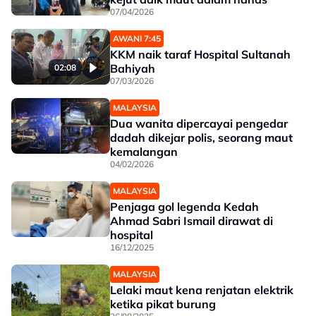
07/04/2026
AWANI 7:45
KKM naik taraf Hospital Sultanah
Bahiyah
02:08
07/03/2026
MALAYSIA
Dua wanita dipercayai pengedar
dadah dikejar polis, seorang maut
kemalangan
04/02/2026
MALAYSIA
Penjaga gol legenda Kedah
Ahmad Sabri Ismail dirawat di
hospital
16/12/2025
MALAYSIA
Lelaki maut kena renjatan elektrik
ketika pikat burung