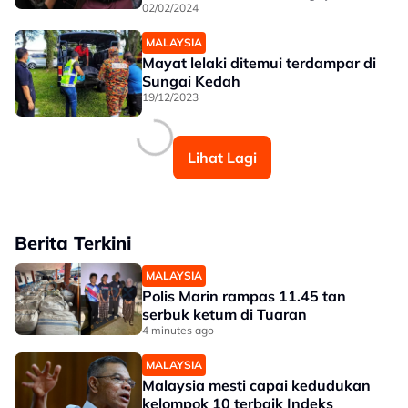
dia'
02/02/2024
MALAYSIA
Mayat lelaki ditemui terdampar di
Sungai Kedah
19/12/2023
Lihat Lagi
Berita Terkini
MALAYSIA
Polis Marin rampas 11.45 tan
serbuk ketum di Tuaran
4 minutes ago
MALAYSIA
Malaysia mesti capai kedudukan
kelompok 10 terbaik Indeks