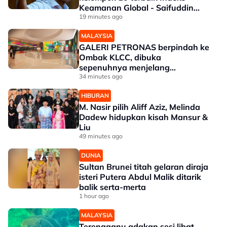
Keamanan Global - Saifuddin
Nasution
19 minutes ago
MALAYSIA
GALERI PETRONAS berpindah ke
Ombak KLCC, dibuka
sepenuhnya menjelang
penghujung 2027
34 minutes ago
HIBURAN
M. Nasir pilih Aliff Aziz, Melinda
Dadew hidupkan kisah Mansur &
Liu
49 minutes ago
DUNIA
Sultan Brunei titah gelaran diraja
isteri Putera Abdul Malik ditarik
balik serta-merta
1 hour ago
MALAYSIA
Terengganu adakan sesi libat