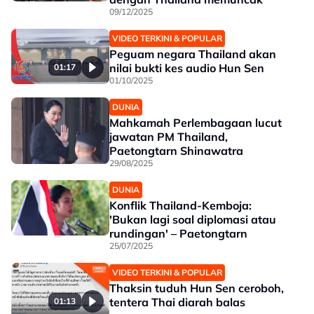
09/12/2025
VIDEO TERKINI & POPULAR
Peguam negara Thailand akan
nilai bukti kes audio Hun Sen
01:17
01/10/2025
DUNIA
Mahkamah Perlembagaan lucut
jawatan PM Thailand,
Paetongtarn Shinawatra
29/08/2025
DUNIA
Konflik Thailand-Kemboja:
'Bukan lagi soal diplomasi atau
rundingan' – Paetongtarn
25/07/2025
VIDEO TERKINI & POPULAR
Thaksin tuduh Hun Sen ceroboh,
tentera Thai diarah balas
01:13