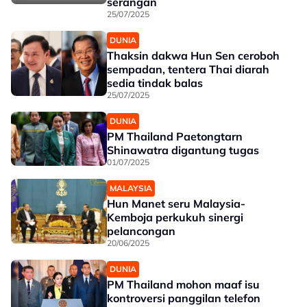
serangan
25/07/2025
DUNIA
Thaksin dakwa Hun Sen ceroboh
sempadan, tentera Thai diarah
sedia tindak balas
25/07/2025
DUNIA
PM Thailand Paetongtarn
Shinawatra digantung tugas
01/07/2025
MALAYSIA
Hun Manet seru Malaysia-
Kemboja perkukuh sinergi
pelancongan
20/06/2025
DUNIA
PM Thailand mohon maaf isu
kontroversi panggilan telefon