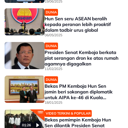
19/06/2025
DUNIA
Hun Sen seru ASEAN beralih
kepada peranan lebih proaktif
dalam tadbir urus global
06/05/2025
DUNIA
Presiden Senat Kemboja berkata
plot serangan dron ke atas rumah
agamnya digagalkan
11/02/2025
DUNIA
Bekas PM Kemboja Hun Sen
jamin beri sokongan diplomatik
untuk AIPA ke-46 di Kuala
Lumpur
18/01/2025
VIDEO TERKINI & POPULAR
Bekas pemimpin Kemboja Hun
Sen dilantik Presiden Senat
01:26