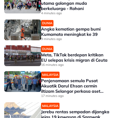
utama golongan muda
berkeluarga - Rohani
4 minutes ago
DUNIA
Angka kematian gempa bumi
Kumamoto meningkat ke 39
9 minutes ago
DUNIA
Meta, TikTok berdepan kritikan
EU selepas krisis migran di Ceuta
16 minutes ago
MALAYSIA
Penjenamaan semula Pusat
Akuatik Darul Ehsan cermin
iltizam Selangor perkasa aset
awam - Amirudin
17 minutes ago
MALAYSIA
Jerebu rentas sempadan dijangka
jejas 19 kawasan di Sarawak