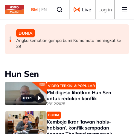
Skip to main content
Select language
Live
Log in
BM
|
EN
MALAYSIA
MALAYSIA
DUNIA
JMM, LMNS jalin kerjasama promosi Adat Perpatih
Kos sara hidup antara cabaran utama golongan muda
Angka kematian gempa bumi Kumamoto meningkat ke
menerusi Perpatih Fest 2026
berkeluarga - Rohani
39
Hun Sen
VIDEO TERKINI & POPULAR
PM digesa libatkan Hun Sen
untuk redakan konflik
01:09
23/12/2025
DUNIA
Kemboja ikrar ‘lawan habis-
habisan’, konflik sempadan
dengan Thailand memuncak