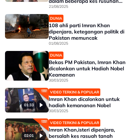
dalam beberapa kes rusuhan
2023
21/08/2025
DUNIA
108 ahli parti Imran Khan
dipenjara, ketegangan politik di
Pakistan memuncak
01/08/2025
DUNIA
Bekas PM Pakistan, Imran Khan
dicalonkan untuk Hadiah Nobel
Keamanan
30/03/2025
VIDEO TERKINI & POPULAR
Imran Khan dicalonkan untuk
hadiah kemananan Nobel
01:33
30/03/2025
VIDEO TERKINI & POPULAR
Imran Khan,isteri dipenjara,
bersalah kes rasuah tanah
02:01