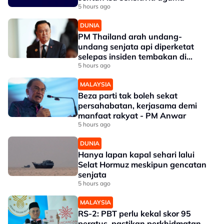
5 hours ago
DUNIA
PM Thailand arah undang-
undang senjata api diperketat
selepas insiden tembakan di
sekolah
5 hours ago
MALAYSIA
Beza parti tak boleh sekat
persahabatan, kerjasama demi
manfaat rakyat - PM Anwar
5 hours ago
DUNIA
Hanya lapan kapal sehari lalui
Selat Hormuz meskipun gencatan
senjata
5 hours ago
MALAYSIA
RS-2: PBT perlu kekal skor 95
peratus, pastikan perkhidmatan