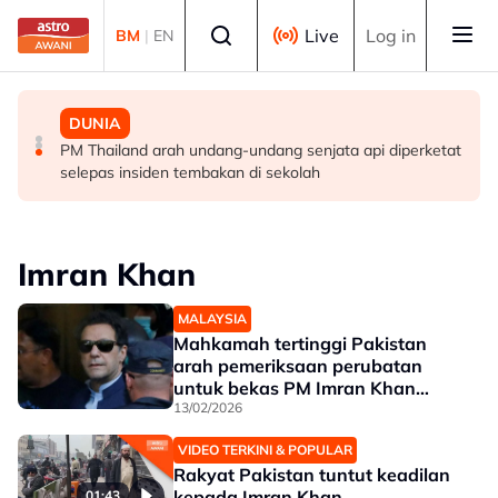
Skip to main content
Select language
Live
Log in
BM
|
EN
MALAYSIA
MALAYSIA
DUNIA
Berita tempatan pilihan sepanjang hari ini
Pengacara, ahli perniagaan ditahan bantu siasatan
PM Thailand arah undang-undang senjata api diperketat
audio siar sentuh isu sensitiviti agama
selepas insiden tembakan di sekolah
Imran Khan
MALAYSIA
Mahkamah tertinggi Pakistan
arah pemeriksaan perubatan
untuk bekas PM Imran Khan
susulan masalah penglihatan
13/02/2026
VIDEO TERKINI & POPULAR
Rakyat Pakistan tuntut keadilan
kepada Imran Khan
01:43