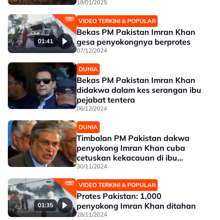
18/01/2025
VIDEO TERKINI & POPULAR
Bekas PM Pakistan Imran Khan
gesa penyokongnya berprotes
01:41
07/12/2024
DUNIA
Bekas PM Pakistan Imran Khan
didakwa dalam kes serangan ibu
pejabat tentera
06/12/2024
DUNIA
Timbalan PM Pakistan dakwa
penyokong Imran Khan cuba
cetuskan kekacauan di ibu
negara
30/11/2024
VIDEO TERKINI & POPULAR
Protes Pakistan: 1,000
penyokong Imran Khan ditahan
01:35
28/11/2024