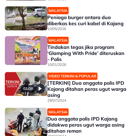
MALAYSIA
Peniaga burger antara dua
diberkas kes curi kabel di Kajang
10/05/2026
MALAYSIA
Tindakan tegas jika program
‘Glamping With Pride’ diteruskan
- Polis
10/01/2026
VIDEO TERKINI & POPULAR
[TERKINI] Dua anggota polis IPD
Kajang ditahan peras ugut warga
01:08
asing
29/07/2024
MALAYSIA
Dua anggota polis IPD Kajang
didakwa peras ugut warga asing
ditahan reman