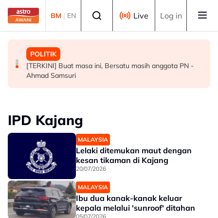
Skip to main content
Select language
Live
Log in
BM
|
EN
SUKAN
MALAYSIA
POLITIK
Final Masters Korea: Eksperimen berjaya, beregu
Penjualan aset Felda: Ahmad Shabery bimbang PM
[TERKINI] Buat masa ini, Bersatu masih anggota PN -
'scratch pair' negara muncul juara!
terima maklumat kurang tepat
Ahmad Samsuri
IPD Kajang
MALAYSIA
Lelaki ditemukan maut dengan
kesan tikaman di Kajang
20/07/2026
MALAYSIA
Ibu dua kanak-kanak keluar
kepala melalui 'sunroof' ditahan
05/07/2026