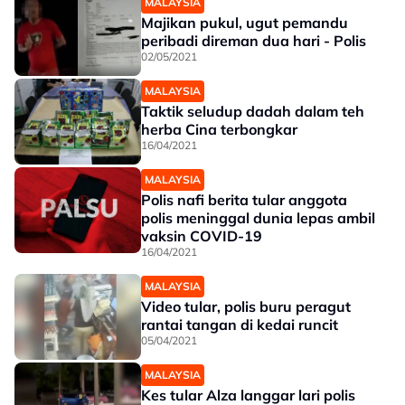
MALAYSIA
Majikan pukul, ugut pemandu
peribadi direman dua hari - Polis
02/05/2021
MALAYSIA
Taktik seludup dadah dalam teh
herba Cina terbongkar
16/04/2021
MALAYSIA
Polis nafi berita tular anggota
polis meninggal dunia lepas ambil
vaksin COVID-19
16/04/2021
MALAYSIA
Video tular, polis buru peragut
rantai tangan di kedai runcit
05/04/2021
MALAYSIA
Kes tular Alza langgar lari polis