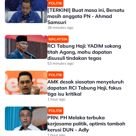
POLITIK
[TERKINI] Buat masa ini, Bersatu
masih anggota PN - Ahmad
Samsuri
38 minutes ago
MALAYSIA
RCI Tabung Haji: YADIM sokong
titah Agong, mahu dapatan
disusuli tindakan tegas
53 minutes ago
POLITIK
AMK desak siasatan menyeluruh
dapatan RCI Tabung Haji, fokus
tiga isu kritikal
1 hour ago
POLITIK
PRN: PH Melaka terbuka
kerjasama politik, optimis tambah
kerusi DUN – Adly
1 hour ago