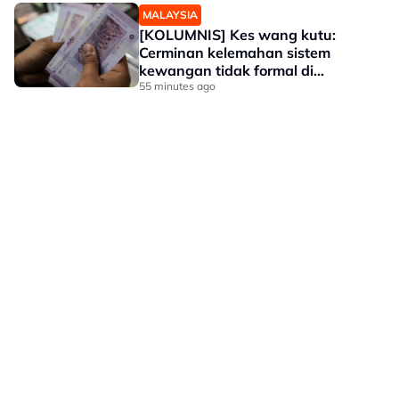
MALAYSIA
[KOLUMNIS] Kes wang kutu:
Cerminan kelemahan sistem
kewangan tidak formal di
Malaysia
55 minutes ago