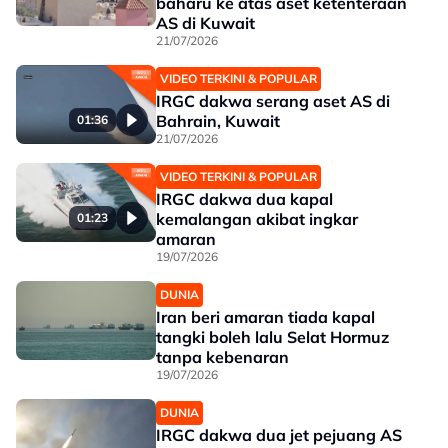
baharu ke atas aset ketenteraan
AS di Kuwait
21/07/2026
VIDEO TERKINI & POPULAR
IRGC dakwa serang aset AS di
Bahrain, Kuwait
01:36
21/07/2026
VIDEO TERKINI & POPULAR
IRGC dakwa dua kapal
kemalangan akibat ingkar
01:23
amaran
19/07/2026
DUNIA
Iran beri amaran tiada kapal
tangki boleh lalu Selat Hormuz
tanpa kebenaran
19/07/2026
DUNIA
IRGC dakwa dua jet pejuang AS