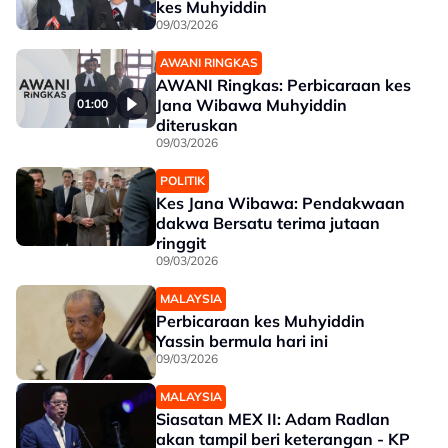
kes Muhyiddin
09/03/2026
AWANI RINGKAS
AWANI Ringkas: Perbicaraan kes
Jana Wibawa Muhyiddin
01:00
diteruskan
09/03/2026
POLITIK
Kes Jana Wibawa: Pendakwaan
dakwa Bersatu terima jutaan
ringgit
09/03/2026
MALAYSIA
Perbicaraan kes Muhyiddin
Yassin bermula hari ini
09/03/2026
MALAYSIA
Siasatan MEX II: Adam Radlan
akan tampil beri keterangan - KP