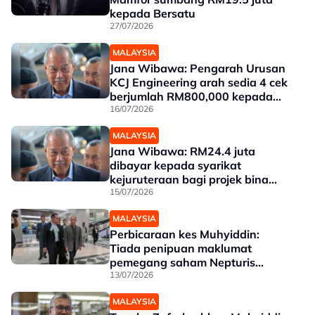
kepada Bersatu
27/07/2026
MALAYSIA
Jana Wibawa: Pengarah Urusan
KCJ Engineering arah sedia 4 cek
berjumlah RM800,000 kepada
Bersatu - Saksi
16/07/2026
MALAYSIA
Jana Wibawa: RM24.4 juta
dibayar kepada syarikat
kejuruteraan bagi projek bina
jalan
15/07/2026
MALAYSIA
Perbicaraan kes Muhyiddin:
Tiada penipuan maklumat
pemegang saham Nepturis
kepada SSM - Saksi
13/07/2026
MALAYSIA