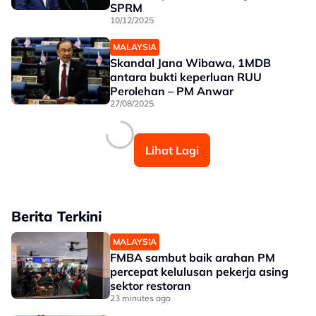
SPRM
10/12/2025
MALAYSIA
Skandal Jana Wibawa, 1MDB
antara bukti keperluan RUU
Perolehan – PM Anwar
27/08/2025
Lihat Lagi
Berita Terkini
MALAYSIA
FMBA sambut baik arahan PM
percepat kelulusan pekerja asing
sektor restoran
23 minutes ago