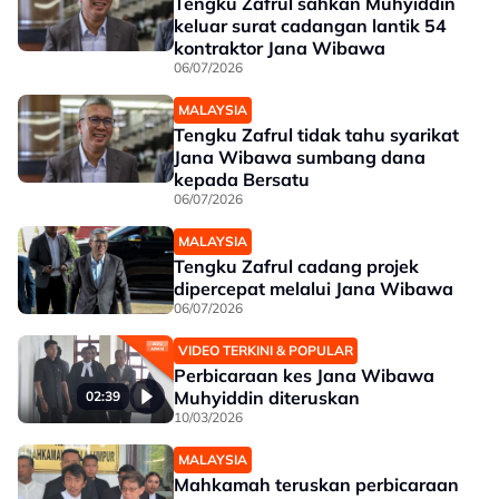
Tengku Zafrul sahkan Muhyiddin
keluar surat cadangan lantik 54
kontraktor Jana Wibawa
06/07/2026
MALAYSIA
Tengku Zafrul tidak tahu syarikat
Jana Wibawa sumbang dana
kepada Bersatu
06/07/2026
MALAYSIA
Tengku Zafrul cadang projek
dipercepat melalui Jana Wibawa
06/07/2026
VIDEO TERKINI & POPULAR
Perbicaraan kes Jana Wibawa
Muhyiddin diteruskan
02:39
10/03/2026
MALAYSIA
Mahkamah teruskan perbicaraan