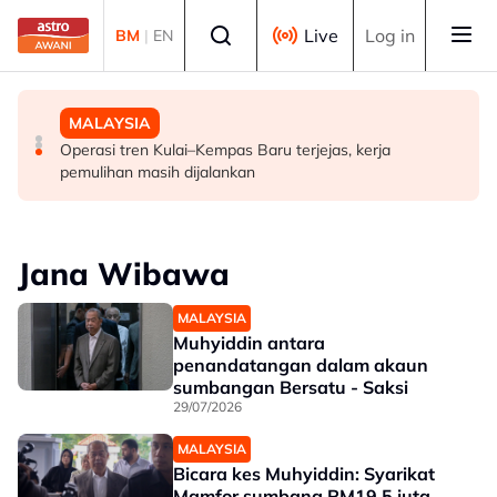
Skip to main content
Select language
Live
Log in
BM
|
EN
MALAYSIA
POLITIK
MALAYSIA
FMBA sambut baik arahan PM percepat kelulusan
'Siapa akan pergi, siapa diperintah pergi? Tunggu dan
Operasi tren Kulai–Kempas Baru terjejas, kerja
pekerja asing sektor restoran
lihat'- Zahid
pemulihan masih dijalankan
Jana Wibawa
MALAYSIA
Muhyiddin antara
penandatangan dalam akaun
sumbangan Bersatu - Saksi
29/07/2026
MALAYSIA
Bicara kes Muhyiddin: Syarikat
Mamfor sumbang RM19.5 juta