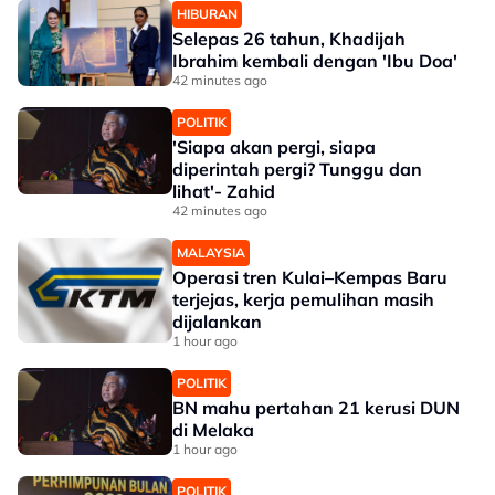
HIBURAN
Selepas 26 tahun, Khadijah
Ibrahim kembali dengan 'Ibu Doa'
42 minutes ago
POLITIK
'Siapa akan pergi, siapa
diperintah pergi? Tunggu dan
lihat'- Zahid
42 minutes ago
MALAYSIA
Operasi tren Kulai–Kempas Baru
terjejas, kerja pemulihan masih
dijalankan
1 hour ago
POLITIK
BN mahu pertahan 21 kerusi DUN
di Melaka
1 hour ago
POLITIK