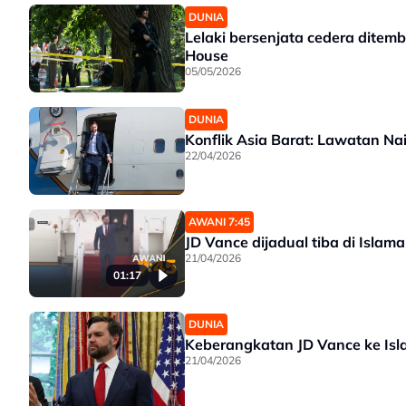
DUNIA
Lelaki bersenjata cedera dite
House
05/05/2026
DUNIA
Konflik Asia Barat: Lawatan Na
22/04/2026
AWANI 7:45
JD Vance dijadual tiba di Isla
21/04/2026
01:17
DUNIA
Keberangkatan JD Vance ke Is
21/04/2026