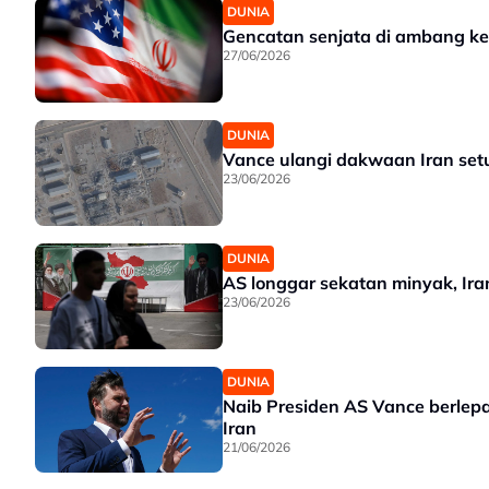
DUNIA
Gencatan senjata di ambang ke
27/06/2026
DUNIA
Vance ulangi dakwaan Iran setu
23/06/2026
DUNIA
AS longgar sekatan minyak, Ir
23/06/2026
DUNIA
Naib Presiden AS Vance berlepa
Iran
21/06/2026