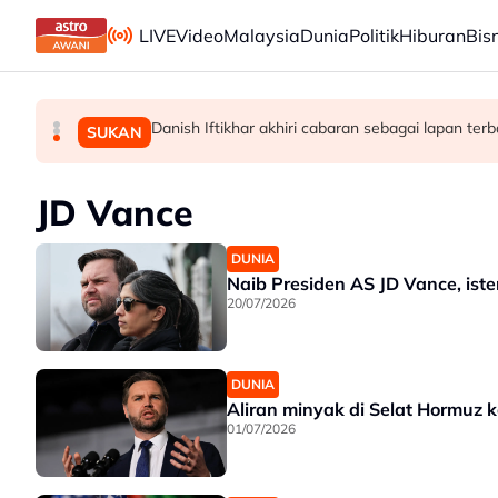
Skip to main content
LIVE
Video
Malaysia
Dunia
Politik
Hiburan
Bis
KBS teliti sokongan diperlukan Azizulhasni terus
KBS bermesyuarat secara mingguan pastikan pe
Danish Iftikhar akhiri cabaran sebagai lapan te
SUKAN
SUKAN
SUKAN
JD Vance
DUNIA
Naib Presiden AS JD Vance, ist
20/07/2026
DUNIA
Aliran minyak di Selat Hormuz 
01/07/2026