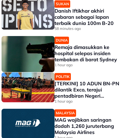
SUKAN
Danish Iftikhar akhiri
cabaran sebagai lapan
terbaik dunia 100m B-20
58 minutes ago
DUNIA
Remaja dimasukkan ke
hospital selepas insiden
tembakan di barat Sydney
1 hour ago
POLITIK
[TERKINI] 10 ADUN BN-PN
dilantik Exco, terajui
pentadbiran Negeri
Sembilan
1 hour ago
MALAYSIA
MAG wajibkan saringan
dadah 1,260 juruterbang
Malaysia Airlines
1 hour ago