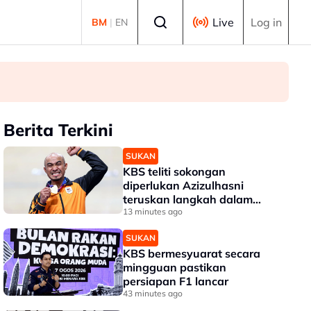
Select language
Live
Log in
BM
|
EN
Berita Terkini
SUKAN
KBS teliti sokongan
diperlukan Azizulhasni
teruskan langkah dalam
karier
13 minutes ago
SUKAN
KBS bermesyuarat secara
mingguan pastikan
persiapan F1 lancar
43 minutes ago