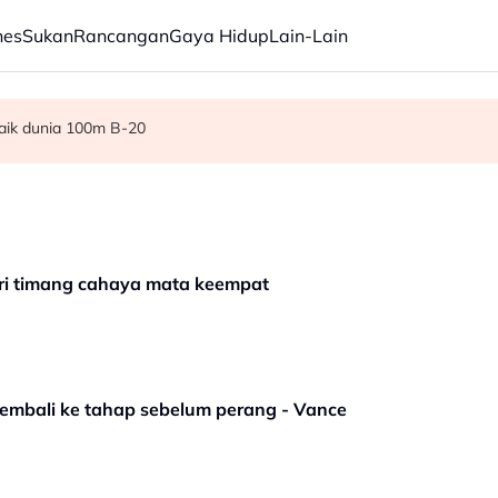
nes
Sukan
Rancangan
Gaya Hidup
Lain-Lain
kan langkah dalam karier
rsiapan F1 lancar
rbaik dunia 100m B-20
eri timang cahaya mata keempat
kembali ke tahap sebelum perang - Vance