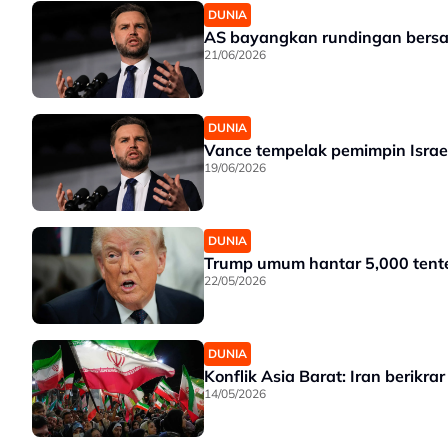
DUNIA
AS bayangkan rundingan bersa
21/06/2026
DUNIA
Vance tempelak pemimpin Israe
19/06/2026
DUNIA
Trump umum hantar 5,000 tente
22/05/2026
DUNIA
Konflik Asia Barat: Iran berikr
14/05/2026