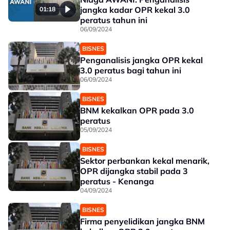
jangka kadar OPR kekal 3.0
01:18
peratus tahun ini
06/09/2024
BISNES
Penganalisis jangka OPR kekal
3.0 peratus bagi tahun ini
06/09/2024
BISNES
BNM kekalkan OPR pada 3.0
peratus
05/09/2024
BISNES
Sektor perbankan kekal menarik,
OPR dijangka stabil pada 3
peratus - Kenanga
04/09/2024
BISNES
Firma penyelidikan jangka BNM