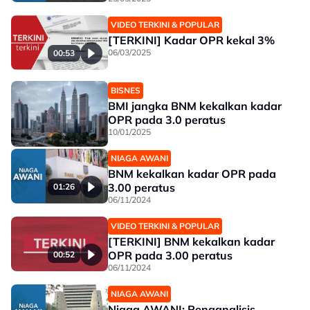
VIDEO TERKINI & POPULAR
[TERKINI] Kadar OPR kekal 3%
06/03/2025
00:53
BISNES
BMI jangka BNM kekalkan kadar
OPR pada 3.0 peratus
10/01/2025
NIAGA AWANI
BNM kekalkan kadar OPR pada
3.00 peratus
01:26
06/11/2024
VIDEO TERKINI & POPULAR
[TERKINI] BNM kekalkan kadar
OPR pada 3.00 peratus
00:52
06/11/2024
NIAGA AWANI
Niaga AWANI: Penganalisis