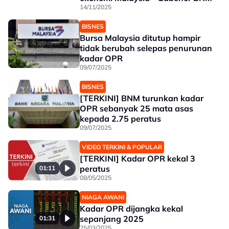
14/11/2025
BISNES
Bursa Malaysia ditutup hampir
tidak berubah selepas penurunan
kadar OPR
09/07/2025
BISNES
[TERKINI] BNM turunkan kadar
OPR sebanyak 25 mata asas
kepada 2.75 peratus
09/07/2025
VIDEO TERKINI & POPULAR
[TERKINI] Kadar OPR kekal 3
peratus
01:11
08/05/2025
NIAGA AWANI
Kadar OPR dijangka kekal
sepanjang 2025
01:31
25/03/2025