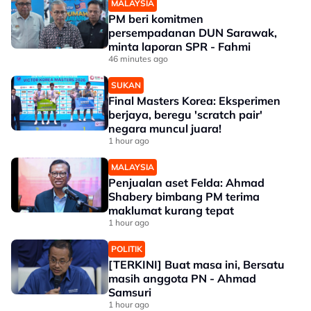
MALAYSIA
PM beri komitmen
persempadanan DUN Sarawak,
minta laporan SPR - Fahmi
46 minutes ago
SUKAN
Final Masters Korea: Eksperimen
berjaya, beregu 'scratch pair'
negara muncul juara!
1 hour ago
MALAYSIA
Penjualan aset Felda: Ahmad
Shabery bimbang PM terima
maklumat kurang tepat
1 hour ago
POLITIK
[TERKINI] Buat masa ini, Bersatu
masih anggota PN - Ahmad
Samsuri
1 hour ago