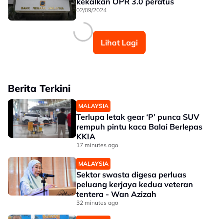
kekalkan OPR 3.0 peratus
02/09/2024
Lihat Lagi
Berita Terkini
MALAYSIA
Terlupa letak gear ‘P’ punca SUV
rempuh pintu kaca Balai Berlepas
KKIA
17 minutes ago
MALAYSIA
Sektor swasta digesa perluas
peluang kerjaya kedua veteran
tentera - Wan Azizah
32 minutes ago