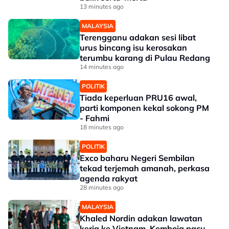
13 minutes ago
MALAYSIA
Terengganu adakan sesi libat
urus bincang isu kerosakan
terumbu karang di Pulau Redang
14 minutes ago
POLITIK
Tiada keperluan PRU16 awal,
parti komponen kekal sokong PM
- Fahmi
18 minutes ago
POLITIK
Exco baharu Negeri Sembilan
tekad terjemah amanah, perkasa
agenda rakyat
28 minutes ago
MALAYSIA
Khaled Nordin adakan lawatan
kerja ke Vietnam, Kemboja pacu