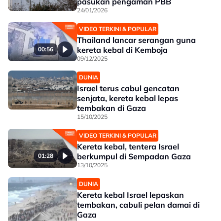
pasukan pengaman PBB
24/01/2026
VIDEO TERKINI & POPULAR
Thailand lancar serangan guna
kereta kebal di Kemboja
00:56
09/12/2025
DUNIA
Israel terus cabul gencatan
senjata, kereta kebal lepas
tembakan di Gaza
15/10/2025
VIDEO TERKINI & POPULAR
Kereta kebal, tentera Israel
berkumpul di Sempadan Gaza
01:28
13/10/2025
DUNIA
Kereta kebal Israel lepaskan
tembakan, cabuli pelan damai di
Gaza