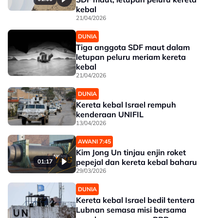
kebal
21/04/2026
DUNIA
Tiga anggota SDF maut dalam
letupan peluru meriam kereta
kebal
21/04/2026
DUNIA
Kereta kebal Israel rempuh
kenderaan UNIFIL
13/04/2026
AWANI 7:45
Kim Jong Un tinjau enjin roket
pepejal dan kereta kebal baharu
01:17
29/03/2026
DUNIA
Kereta kebal Israel bedil tentera
Lubnan semasa misi bersama