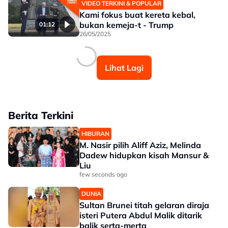
VIDEO TERKINI & POPULAR
Kami fokus buat kereta kebal,
bukan kemeja-t - Trump
01:12
26/05/2025
Lihat Lagi
Berita Terkini
HIBURAN
M. Nasir pilih Aliff Aziz, Melinda
Dadew hidupkan kisah Mansur &
Liu
few seconds ago
DUNIA
Sultan Brunei titah gelaran diraja
isteri Putera Abdul Malik ditarik
balik serta-merta