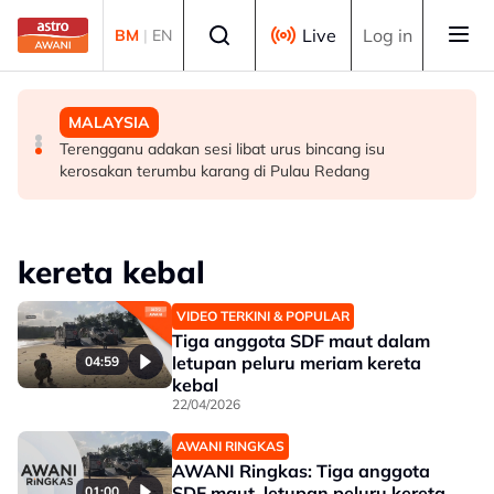
Skip to main content
Select language
Live
Log in
BM
|
EN
HIBURAN
DUNIA
MALAYSIA
M. Nasir pilih Aliff Aziz, Melinda Dadew hidupkan kisah
Sultan Brunei titah gelaran diraja isteri Putera Abdul
Terengganu adakan sesi libat urus bincang isu
Mansur & Liu
Malik ditarik balik serta-merta
kerosakan terumbu karang di Pulau Redang
kereta kebal
VIDEO TERKINI & POPULAR
Tiga anggota SDF maut dalam
letupan peluru meriam kereta
04:59
kebal
22/04/2026
AWANI RINGKAS
AWANI Ringkas: Tiga anggota
SDF maut, letupan peluru kereta
01:00