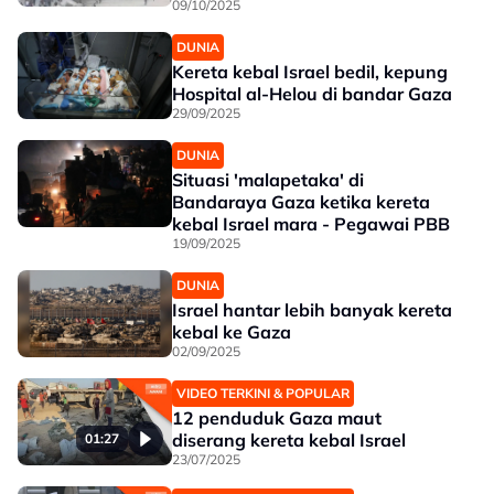
09/10/2025
DUNIA
Kereta kebal Israel bedil, kepung
Hospital al-Helou di bandar Gaza
29/09/2025
DUNIA
Situasi 'malapetaka' di
Bandaraya Gaza ketika kereta
kebal Israel mara - Pegawai PBB
19/09/2025
DUNIA
Israel hantar lebih banyak kereta
kebal ke Gaza
02/09/2025
VIDEO TERKINI & POPULAR
12 penduduk Gaza maut
diserang kereta kebal Israel
01:27
23/07/2025