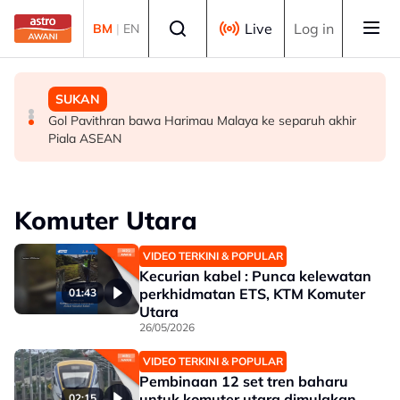
Skip to main content
Select language
Live
Log in
BM
|
EN
MALAYSIA
MALAYSIA
SUKAN
Berita tempatan pilihan sepanjang hari ini
Bapa lemas cuba selamatkan anak jatuh kolam ikan
Gol Pavithran bawa Harimau Malaya ke separuh akhir
Piala ASEAN
Komuter Utara
VIDEO TERKINI & POPULAR
Kecurian kabel : Punca kelewatan
perkhidmatan ETS, KTM Komuter
01:43
Utara
26/05/2026
VIDEO TERKINI & POPULAR
Pembinaan 12 set tren baharu
untuk komuter utara dimulakan
02:15