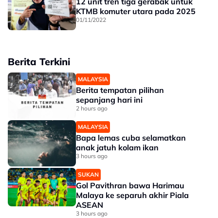
12 unit tren tiga gerabak untuk
KTMB komuter utara pada 2025
01/11/2022
Berita Terkini
MALAYSIA
Berita tempatan pilihan
sepanjang hari ini
2 hours ago
MALAYSIA
Bapa lemas cuba selamatkan
anak jatuh kolam ikan
3 hours ago
SUKAN
Gol Pavithran bawa Harimau
Malaya ke separuh akhir Piala
ASEAN
3 hours ago