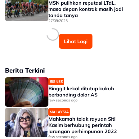
MSN pulihkan reputasi LTdL,
masa depan kontrak masih jadi
tanda tanya
27/09/2025
Lihat Lagi
Berita Terkini
BISNES
Ringgit kekal ditutup kukuh
berbanding dolar AS
few seconds ago
MALAYSIA
Mahkamah tolak rayuan Siti
Kasim berhubung perintah
larangan perhimpunan 2022
few seconds ago