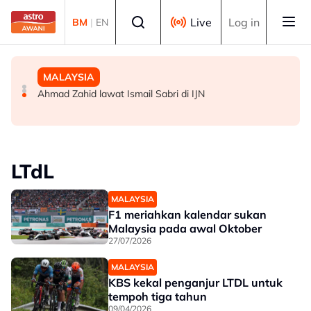
Skip to main content
Select language
Live
Log in
BM
|
EN
BISNES
MALAYSIA
MALAYSIA
Ringgit kekal ditutup kukuh berbanding dolar AS
Mahkamah tolak rayuan Siti Kasim berhubung perintah
Ahmad Zahid lawat Ismail Sabri di IJN
larangan perhimpunan 2022
LTdL
MALAYSIA
F1 meriahkan kalendar sukan
Malaysia pada awal Oktober
27/07/2026
MALAYSIA
KBS kekal penganjur LTDL untuk
tempoh tiga tahun
09/04/2026