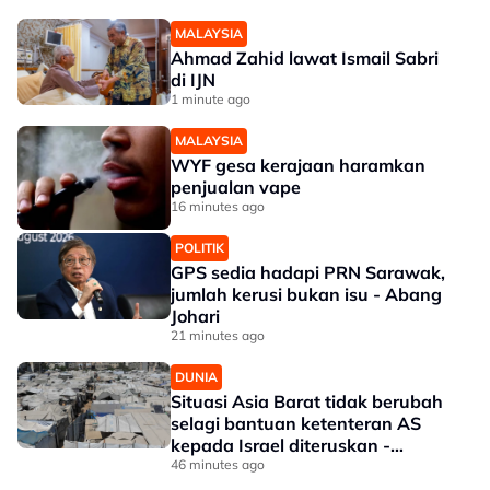
MALAYSIA
Ahmad Zahid lawat Ismail Sabri
di IJN
1 minute ago
MALAYSIA
WYF gesa kerajaan haramkan
penjualan vape
16 minutes ago
POLITIK
GPS sedia hadapi PRN Sarawak,
jumlah kerusi bukan isu - Abang
Johari
21 minutes ago
DUNIA
Situasi Asia Barat tidak berubah
selagi bantuan ketenteran AS
kepada Israel diteruskan -
Penganalisis
46 minutes ago