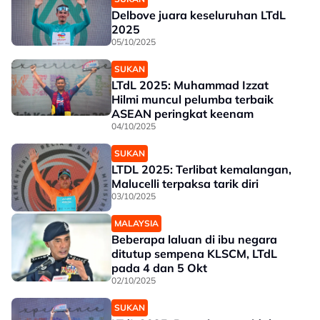
Delbove juara keseluruhan LTdL
2025
05/10/2025
SUKAN
LTdL 2025: Muhammad Izzat
Hilmi muncul pelumba terbaik
ASEAN peringkat keenam
04/10/2025
SUKAN
LTDL 2025: Terlibat kemalangan,
Malucelli terpaksa tarik diri
03/10/2025
MALAYSIA
Beberapa laluan di ibu negara
ditutup sempena KLSCM, LTdL
pada 4 dan 5 Okt
02/10/2025
SUKAN