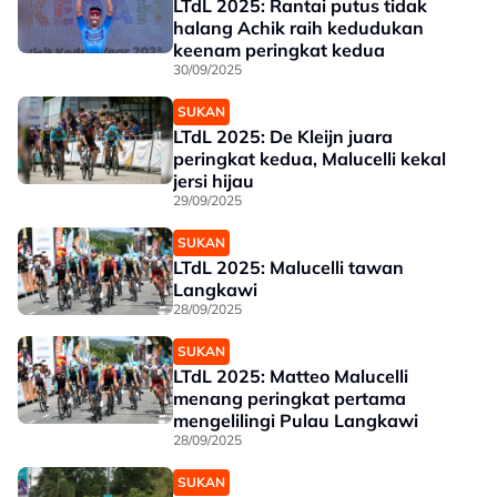
LTdL 2025: Rantai putus tidak
halang Achik raih kedudukan
keenam peringkat kedua
30/09/2025
SUKAN
LTdL 2025: De Kleijn juara
peringkat kedua, Malucelli kekal
jersi hijau
29/09/2025
SUKAN
LTdL 2025: Malucelli tawan
Langkawi
28/09/2025
SUKAN
LTdL 2025: Matteo Malucelli
menang peringkat pertama
mengelilingi Pulau Langkawi
28/09/2025
SUKAN