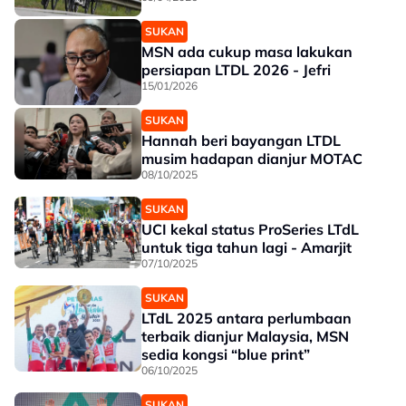
SUKAN
MSN ada cukup masa lakukan
persiapan LTDL 2026 - Jefri
15/01/2026
SUKAN
Hannah beri bayangan LTDL
musim hadapan dianjur MOTAC
08/10/2025
SUKAN
UCI kekal status ProSeries LTdL
untuk tiga tahun lagi - Amarjit
07/10/2025
SUKAN
LTdL 2025 antara perlumbaan
terbaik dianjur Malaysia, MSN
sedia kongsi “blue print”
06/10/2025
SUKAN