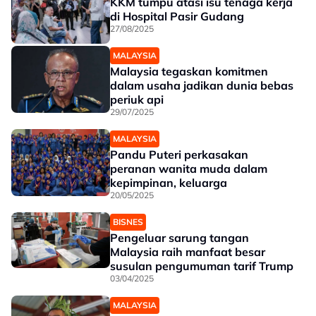
KKM tumpu atasi isu tenaga kerja
di Hospital Pasir Gudang
27/08/2025
MALAYSIA
Malaysia tegaskan komitmen
dalam usaha jadikan dunia bebas
periuk api
29/07/2025
MALAYSIA
Pandu Puteri perkasakan
peranan wanita muda dalam
kepimpinan, keluarga
20/05/2025
BISNES
Pengeluar sarung tangan
Malaysia raih manfaat besar
susulan pengumuman tarif Trump
03/04/2025
MALAYSIA