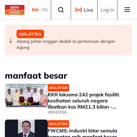
Skip to main content
Select language
Live
Log in
BM
|
EN
MALAYSIA
MALAYSIA
MALAYSIA
Perak teliti bantuan kepada lebih 1,200 pesawah
Polis siasat pemilik, motif bagasi disyaki mengandungi
Abang Johari enggan dedah isi pertemuan dengan
terjejas cuaca panas, bekalan air
bahan letupan
Agong
manfaat besar
MALAYSIA
KKR laksana 242 projek fasiliti
kesihatan seluruh negara
libatkan kos RM21.3 bilion -
Ahmad Maslan
28/04/2026
MALAYSIA
FWCMS: Industri kitar semula
tempatan raih manfaat besar –