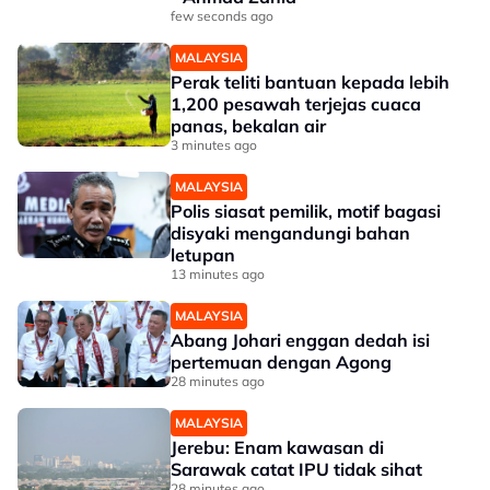
few seconds ago
MALAYSIA
Perak teliti bantuan kepada lebih
1,200 pesawah terjejas cuaca
panas, bekalan air
3 minutes ago
MALAYSIA
Polis siasat pemilik, motif bagasi
disyaki mengandungi bahan
letupan
13 minutes ago
MALAYSIA
Abang Johari enggan dedah isi
pertemuan dengan Agong
28 minutes ago
MALAYSIA
Jerebu: Enam kawasan di
Sarawak catat IPU tidak sihat
28 minutes ago