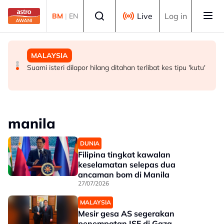
Skip to main content
Select language
Live
Log in
BM
|
EN
POLITIK
DUNIA
MALAYSIA
‘Kalau saya dianggap orang luar, jelas kenyanyukan itu’
Trump dakwa kompleks ketenteraan besar sedang
Suami isteri dilapor hilang ditahan terlibat kes tipu 'kutu'
– Zahid
dibina di White House
manila
DUNIA
Filipina tingkat kawalan
keselamatan selepas dua
ancaman bom di Manila
27/07/2026
MALAYSIA
Mesir gesa AS segerakan
penempatan ISF di Gaza