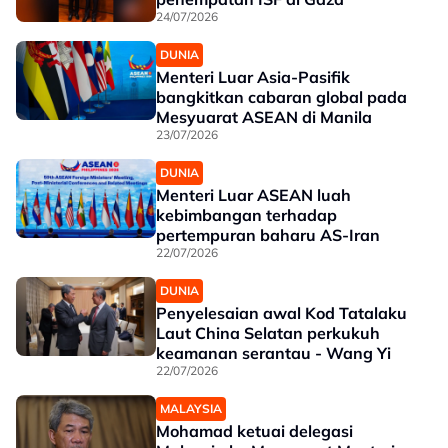
24/07/2026
DUNIA
Menteri Luar Asia-Pasifik
bangkitkan cabaran global pada
Mesyuarat ASEAN di Manila
23/07/2026
DUNIA
Menteri Luar ASEAN luah
kebimbangan terhadap
pertempuran baharu AS-Iran
22/07/2026
DUNIA
Penyelesaian awal Kod Tatalaku
Laut China Selatan perkukuh
keamanan serantau - Wang Yi
22/07/2026
MALAYSIA
Mohamad ketuai delegasi