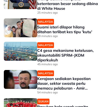
ketenteraan besar sedang dibina
di White House
25 minutes ago
MALAYSIA
Suami isteri dilapor hilang
ditahan terlibat kes tipu 'kutu'
29 minutes ago
MALAYSIA
C4 gesa mekanisme ketelusan,
akauntabiliti SPRM-JKDM
diperkukuh
45 minutes ago
MALAYSIA
Kerajaan sediakan kepastian
dasar, sektor swasta perlu
memacu pelaburan - Amir
Hamzah
54 minutes ago
SUKAN
Pasukan bola sepak wanita