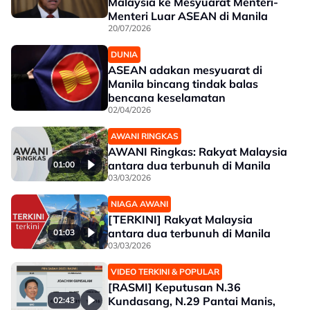
Malaysia ke Mesyuarat Menteri-
Menteri Luar ASEAN di Manila
20/07/2026
DUNIA
ASEAN adakan mesyuarat di
Manila bincang tindak balas
bencana keselamatan
02/04/2026
AWANI RINGKAS
AWANI Ringkas: Rakyat Malaysia
antara dua terbunuh di Manila
01:00
03/03/2026
NIAGA AWANI
[TERKINI] Rakyat Malaysia
antara dua terbunuh di Manila
01:03
03/03/2026
VIDEO TERKINI & POPULAR
[RASMI] Keputusan N.36
Kundasang, N.29 Pantai Manis,
02:43