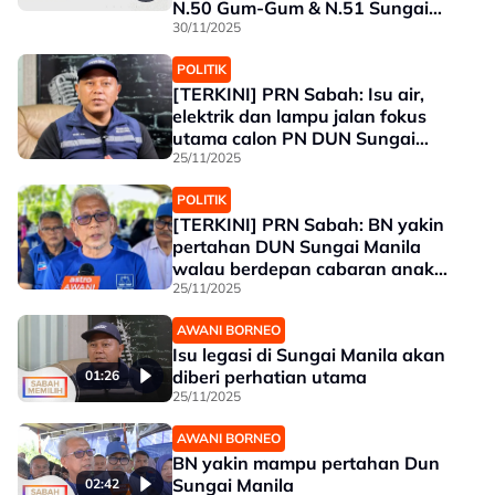
N.50 Gum-Gum & N.51 Sungai
Manila
30/11/2025
POLITIK
[TERKINI] PRN Sabah: Isu air,
elektrik dan lampu jalan fokus
utama calon PN DUN Sungai
Manila
25/11/2025
POLITIK
[TERKINI] PRN Sabah: BN yakin
pertahan DUN Sungai Manila
walau berdepan cabaran anak
Musa Aman
25/11/2025
AWANI BORNEO
Isu legasi di Sungai Manila akan
diberi perhatian utama
01:26
25/11/2025
AWANI BORNEO
BN yakin mampu pertahan Dun
Sungai Manila
02:42