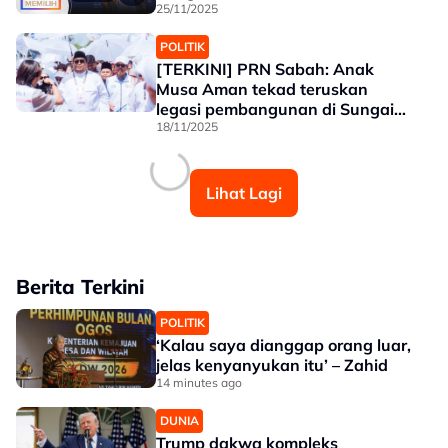
25/11/2025
POLITIK
[TERKINI] PRN Sabah: Anak
Musa Aman tekad teruskan
legasi pembangunan di Sungai
Manila
18/11/2025
Lihat Lagi
Berita Terkini
POLITIK
‘Kalau saya dianggap orang luar,
jelas kenyanyukan itu’ – Zahid
14 minutes ago
DUNIA
Trump dakwa kompleks