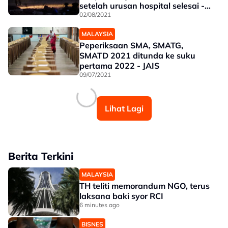
setelah urusan hospital selesai -
Pengarah
02/08/2021
MALAYSIA
Peperiksaan SMA, SMATG,
SMATD 2021 ditunda ke suku
pertama 2022 - JAIS
09/07/2021
Lihat Lagi
Berita Terkini
MALAYSIA
TH teliti memorandum NGO, terus
laksana baki syor RCI
6 minutes ago
BISNES