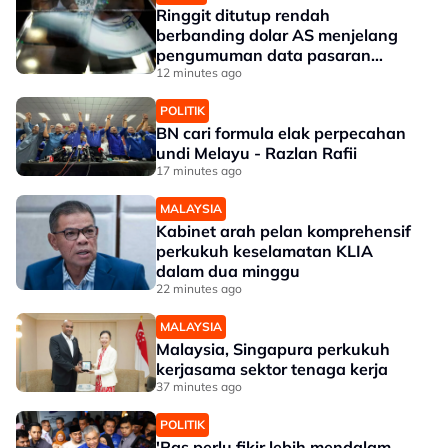
Ringgit ditutup rendah
berbanding dolar AS menjelang
pengumuman data pasaran
buruh AS
12 minutes ago
POLITIK
BN cari formula elak perpecahan
undi Melayu - Razlan Rafii
17 minutes ago
MALAYSIA
Kabinet arah pelan komprehensif
perkukuh keselamatan KLIA
dalam dua minggu
22 minutes ago
MALAYSIA
Malaysia, Singapura perkukuh
kerjasama sektor tenaga kerja
37 minutes ago
POLITIK
'Pas perlu fikir lebih mendalam