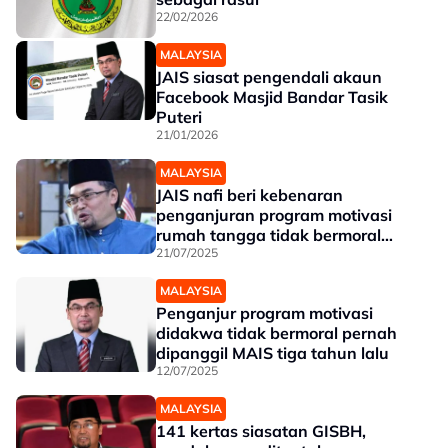
22/02/2026
MALAYSIA
JAIS siasat pengendali akaun
Facebook Masjid Bandar Tasik
Puteri
21/01/2026
MALAYSIA
JAIS nafi beri kebenaran
penganjuran program motivasi
rumah tangga tidak bermoral
pada 2022
21/07/2025
MALAYSIA
Penganjur program motivasi
didakwa tidak bermoral pernah
dipanggil MAIS tiga tahun lalu
12/07/2025
MALAYSIA
141 kertas siasatan GISBH,