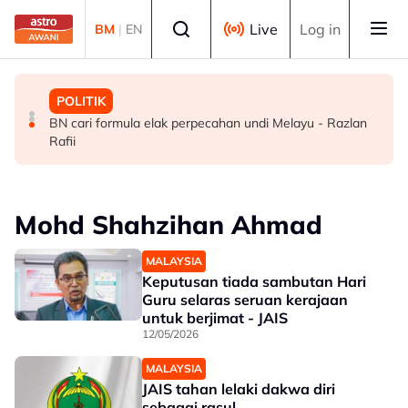
Skip to main content
Select language
Live
Log in
BM
|
EN
MALAYSIA
BISNES
POLITIK
TH teliti memorandum NGO, terus laksana baki syor RCI
Ringgit ditutup rendah berbanding dolar AS menjelang
BN cari formula elak perpecahan undi Melayu - Razlan
pengumuman data pasaran buruh AS
Rafii
Mohd Shahzihan Ahmad
MALAYSIA
Keputusan tiada sambutan Hari
Guru selaras seruan kerajaan
untuk berjimat - JAIS
12/05/2026
MALAYSIA
JAIS tahan lelaki dakwa diri
sebagai rasul