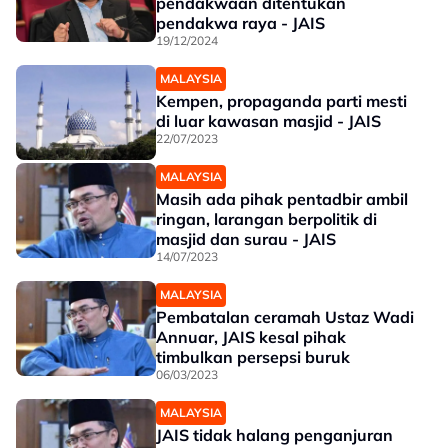
pendakwaan ditentukan
pendakwa raya - JAIS
19/12/2024
MALAYSIA
Kempen, propaganda parti mesti
di luar kawasan masjid - JAIS
22/07/2023
MALAYSIA
Masih ada pihak pentadbir ambil
ringan, larangan berpolitik di
masjid dan surau - JAIS
14/07/2023
MALAYSIA
Pembatalan ceramah Ustaz Wadi
Annuar, JAIS kesal pihak
timbulkan persepsi buruk
06/03/2023
MALAYSIA
JAIS tidak halang penganjuran