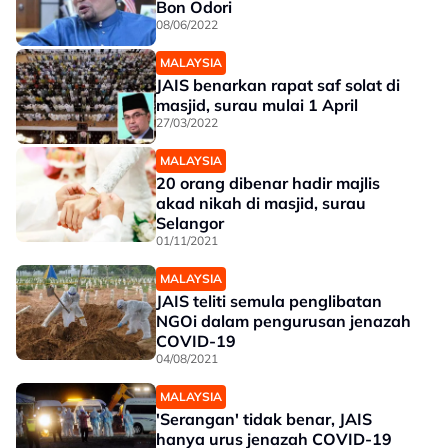
Bon Odori
08/06/2022
MALAYSIA
JAIS benarkan rapat saf solat di
masjid, surau mulai 1 April
27/03/2022
MALAYSIA
20 orang dibenar hadir majlis
akad nikah di masjid, surau
Selangor
01/11/2021
MALAYSIA
JAIS teliti semula penglibatan
NGOi dalam pengurusan jenazah
COVID-19
04/08/2021
MALAYSIA
'Serangan' tidak benar, JAIS
hanya urus jenazah COVID-19