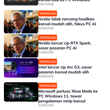
23/07/2026
TEKNOLOGI
Nvidia tidak rancang hasilkan
konsol mudah alih, fokus PC AI
04/06/2026
TEKNOLOGI
Nvidia lancar cip RTX Spark,
sasar pasaran PC AI
01/06/2026
TEKNOLOGI
Intel lancar cip Arc G3, sasar
pasaran konsol mudah alih
30/05/2026
TEKNOLOGI
Microsoft perluas Xbox Mode ke
PC Windows 11, tawar
pengalaman mirip konsol
01/05/2026