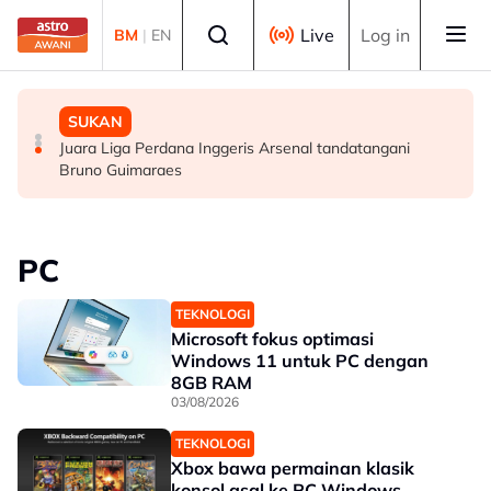
Skip to main content
Select language
Live
Log in
BM
|
EN
DUNIA
DUNIA
SUKAN
Ribuan penduduk dipindahkan akibat kebakaran hutan
AS tawar bantuan keselamatan AS$1 bilion kepada
Juara Liga Perdana Inggeris Arsenal tandatangani
besar di Kanada
presiden baharu Colombia
Bruno Guimaraes
PC
TEKNOLOGI
Microsoft fokus optimasi
Windows 11 untuk PC dengan
8GB RAM
03/08/2026
TEKNOLOGI
Xbox bawa permainan klasik
konsol asal ke PC Windows