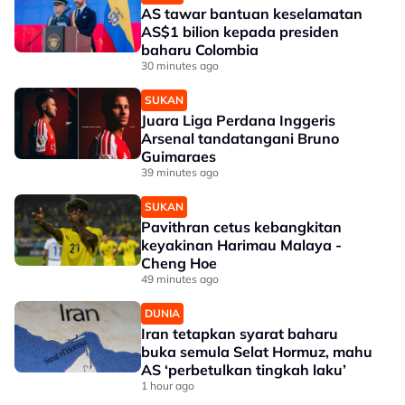
AS tawar bantuan keselamatan
AS$1 bilion kepada presiden
baharu Colombia
30 minutes ago
SUKAN
Juara Liga Perdana Inggeris
Arsenal tandatangani Bruno
Guimaraes
39 minutes ago
SUKAN
Pavithran cetus kebangkitan
keyakinan Harimau Malaya -
Cheng Hoe
49 minutes ago
DUNIA
Iran tetapkan syarat baharu
buka semula Selat Hormuz, mahu
AS ‘perbetulkan tingkah laku’
1 hour ago