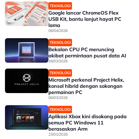
TEKNOLOGI
Google lancar ChromeOS Flex
USB Kit, bantu lanjut hayat PC
lama
06/04/2026
TEKNOLOGI
Bekalan CPU PC meruncing
akibat permintaan pusat data AI
26/03/2026
TEKNOLOGI
Microsoft perkenal Project Helix,
konsol hibrid dengan sokongan
permainan PC
06/03/2026
TEKNOLOGI
Aplikasi Xbox kini disokong pada
semua PC Windows 11
berasaskan Arm
23/01/2026