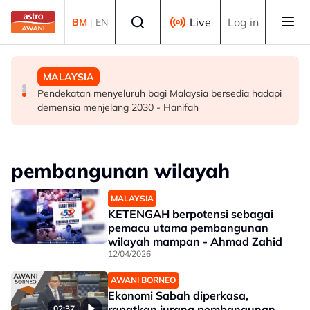
Skip to main content
Select language
Live
Log in
BM
|
EN
DUNIA
DUNIA
MALAYSIA
Kebakaran hutan di Gunung Bromo cecah 60 hektar,
Jerman naikkan anggaran kematian berkaitan haba
Pendekatan menyeluruh bagi Malaysia bersedia hadapi
sokongan udara digerakkan
kepada hampir 12,000
demensia menjelang 2030 - Hanifah
pembangunan wilayah
MALAYSIA
KETENGAH berpotensi sebagai
pemacu utama pembangunan
wilayah mampan - Ahmad Zahid
12/04/2026
AWANI BORNEO
Ekonomi Sabah diperkasa,
rapatkan jurang pembangunan
02:37