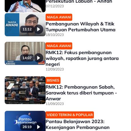
Persekutuan Labuan - Anifah
07/12/2023
NIAGA AWANI
Pembangunan Wilayah & Titik
Tumpuan Pertumbuhan Utama
11:12
18/10/2023
NIAGA AWANI
RMK12: Fokus pembangunan
wilayah, rapatkan jurang antara
14:07
negeri
12/09/2023
BISNES
RMK12: Pembangunan Sabah,
Sarawak terus diberi tumpuan -
Anwar
11/09/2023
VIDEO TERKINI & POPULAR
Pantau Belanjawan 2023:
Kesenjangan Pembangunan
26:19