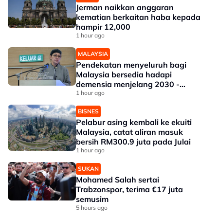
Jerman naikkan anggaran
kematian berkaitan haba kepada
hampir 12,000
1 hour ago
MALAYSIA
Pendekatan menyeluruh bagi
Malaysia bersedia hadapi
demensia menjelang 2030 -
Hanifah
1 hour ago
BISNES
Pelabur asing kembali ke ekuiti
Malaysia, catat aliran masuk
bersih RM300.9 juta pada Julai
1 hour ago
SUKAN
Mohamed Salah sertai
Trabzonspor, terima €17 juta
semusim
5 hours ago