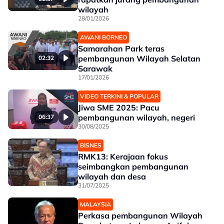
wilayah
28/01/2026
AWANI BORNEO
Samarahan Park teras
pembangunan Wilayah Selatan
02:32
Sarawak
17/01/2026
VIDEO TERKINI & POPULAR
Jiwa SME 2025: Pacu
pembangunan wilayah, negeri
06:37
30/08/2025
BISNES
RMK13: Kerajaan fokus
seimbangkan pembangunan
wilayah dan desa
31/07/2025
MALAYSIA
Perkasa pembangunan Wilayah