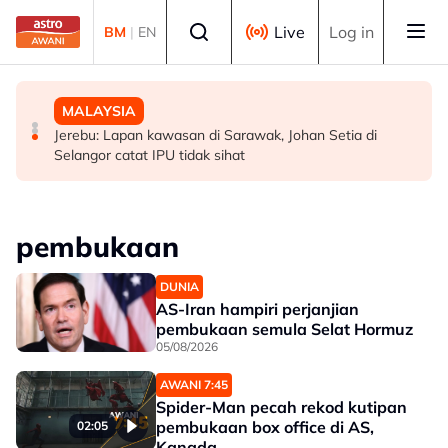
Skip to main content
Select language
Live
Log in
BM
|
EN
MALAYSIA
POLITIK
MALAYSIA
Akar reput, rongga pada pangkal punca pokok tumbang
WARISAN teliti rundingan kerusi bersama STAR, KDM
Jerebu: Lapan kawasan di Sarawak, Johan Setia di
- MBPP
hadapi PRU16 - Shafie
Selangor catat IPU tidak sihat
pembukaan
DUNIA
AS-Iran hampiri perjanjian
pembukaan semula Selat Hormuz
05/08/2026
AWANI 7:45
Spider-Man pecah rekod kutipan
pembukaan box office di AS,
02:05
Kanada