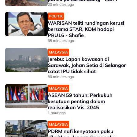
20 minutes ago
POLITIK
WARISAN teliti rundingan kerusi
bersama STAR, KDM hadapi
PRU16 - Shafie
35 minutes ago
MALAYSIA
Jerebu: Lapan kawasan di
Sarawak, Johan Setia di Selangor
catat IPU tidak sihat
50 minutes ago
MALAYSIA
ASEAN 59 tahun: Perkukuh
kesatuan penting dalam
realisasikan Visi 2045
1 hour ago
MALAYSIA
PDRM nafi kenyataan palsu