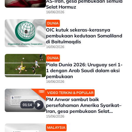
AS-Iran, gesa pembukaan semula
Selat Hormuz
16/06/2026
DUNIA
OIC kutuk sekeras-kerasnya
pembukaan kedutaan Somaliland
di Baitulmaqdis
16/06/2026
DUNIA
Piala Dunia 2026: Uruguay seri 1-
1 dengan Arab Saudi dalam aksi
pembukaan
16/06/2026
VIDEO TERKINI & POPULAR
PM Anwar sambut baik
persefahaman Amerika Syarikat–
01:14
Iran, gesa pembukaan Selat
Hormuz
15/06/2026
MALAYSIA