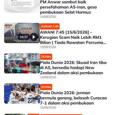
PM Anwar sambut baik
persefahaman AS-Iran, gesa
pembukaan Selat Hormuz
15/06/2026
AWANI 7:45
AWANI 7:45 [15/6/2026] -
Kerugian Scam Naik Lebih RM1
34:37
Bilion | Tiada Rawatan Percuma |
Tiada Caj Bermula Julai |
15/06/2026
Gencatan Senjata, Pembukaan
DUNIA
Selat Hormuz
Piala Dunia 2026: Skuad Iran tiba
di AS, bersedia hadapi New
Zealand dalam aksi pembukaan
15/06/2026
DUNIA
Piala Dunia 2026: Jerman
bermula garang, belasah Curacao
7-1 dalam aksi pembukaan
15/06/2026