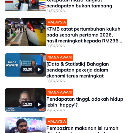
pendapatan bukan tambang
31/07/2026
MALAYSIA
KTMB catat pertumbuhan kukuh
pada separuh pertama 2026,
hasil meningkat kepada RM296
juta
30/07/2026
NIAGA AWANI
[Data & Statistik] Bahagian
pendapatan pekerja dalam
03:30
ekonomi terus meningkat
30/07/2026
NIAGA AWANI
Pendapatan tinggi, adakah hidup
lebih 'happy'?
12:33
29/07/2026
MALAYSIA
Pembaziran makanan isi rumah