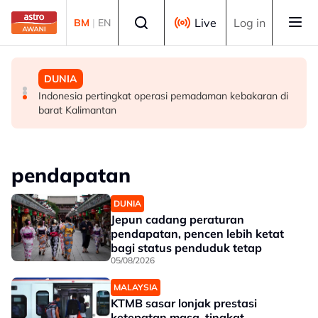
Skip to main content
Select language
Live
Log in
BM
|
EN
MALAYSIA
DUNIA
DUNIA
MCKK perlu lakar semula peranan dalam era moden -
Finland tutup semua laluan haiwan di sempadan dengan
Indonesia pertingkat operasi pemadaman kebakaran di
Sultan Nazrin
Rusia susulan demam babi Afrika
barat Kalimantan
pendapatan
DUNIA
Jepun cadang peraturan
pendapatan, pencen lebih ketat
bagi status penduduk tetap
05/08/2026
MALAYSIA
KTMB sasar lonjak prestasi
ketepatan masa, tingkat