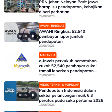
PRN Johor: Nelayan Parit Jawa
harap isu pendapatan, kebajikan
diberi perhatian
29/06/2026
AWANI RINGKAS
AWANI Ringkas: 52,540
pembayar lapor jumlah
01:00
pendapatan
20/06/2026
MALAYSIA
e-Invois perkukuh pematuhan
cukai: 52,540 pembayar cukai
tampil laporkan pendapatan
RM4.07 bilion
20/06/2026
VIDEO TERKINI & POPULAR
Pendapatan Indonesia dalam
sektor pelancongan naik 6.3
01:55
peratus pada suku pertama 2026
18/06/2026