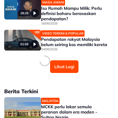
NIAGA AWANI
Isu Rumah Mampu Milik: Perlu
definisi baharu berasaskan
28:25
pendapatan?
16/06/2026
VIDEO TERKINI & POPULAR
Pendapatan rakyat Malaysia
belum seiring kos memiliki kereta
01:59
04/06/2026
Lihat Lagi
Berita Terkini
MALAYSIA
MCKK perlu lakar semula
peranan dalam era moden -
Sultan Nazrin