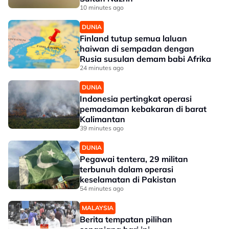
10 minutes ago
DUNIA
Finland tutup semua laluan
haiwan di sempadan dengan
Rusia susulan demam babi Afrika
24 minutes ago
DUNIA
Indonesia pertingkat operasi
pemadaman kebakaran di barat
Kalimantan
39 minutes ago
DUNIA
Pegawai tentera, 29 militan
terbunuh dalam operasi
keselamatan di Pakistan
54 minutes ago
MALAYSIA
Berita tempatan pilihan