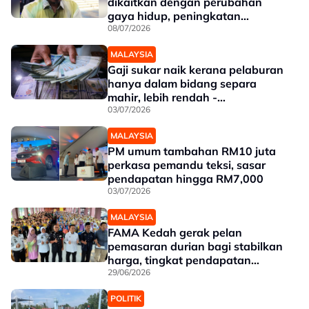
dikaitkan dengan perubahan
gaya hidup, peningkatan
pendapatan
08/07/2026
MALAYSIA
Gaji sukar naik kerana pelaburan
hanya dalam bidang separa
mahir, lebih rendah -
Penganalisis
03/07/2026
MALAYSIA
PM umum tambahan RM10 juta
perkasa pemandu teksi, sasar
pendapatan hingga RM7,000
03/07/2026
MALAYSIA
FAMA Kedah gerak pelan
pemasaran durian bagi stabilkan
harga, tingkat pendapatan
pekebun
29/06/2026
POLITIK