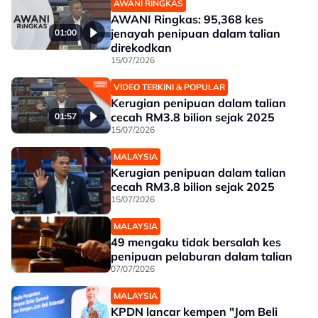
AWANI RINGKAS
AWANI Ringkas: 95,368 kes
jenayah penipuan dalam talian
01:00
direkodkan
15/07/2026
VIDEO TERKINI & POPULAR
Kerugian penipuan dalam talian
cecah RM3.8 bilion sejak 2025
01:57
15/07/2026
MALAYSIA
Kerugian penipuan dalam talian
cecah RM3.8 bilion sejak 2025
15/07/2026
MALAYSIA
49 mengaku tidak bersalah kes
penipuan pelaburan dalam talian
07/07/2026
MALAYSIA
KPDN lancar kempen "Jom Beli