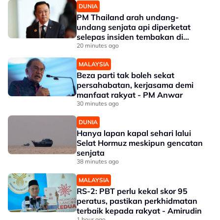
DUNIA
PM Thailand arah undang-
undang senjata api diperketat
selepas insiden tembakan di
sekolah
20 minutes ago
MALAYSIA
Beza parti tak boleh sekat
persahabatan, kerjasama demi
manfaat rakyat - PM Anwar
30 minutes ago
DUNIA
Hanya lapan kapal sehari lalui
Selat Hormuz meskipun gencatan
senjata
38 minutes ago
MALAYSIA
RS-2: PBT perlu kekal skor 95
peratus, pastikan perkhidmatan
terbaik kepada rakyat - Amirudin
1 hour ago