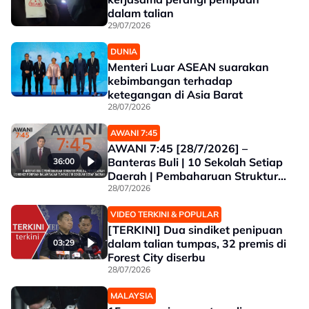
dalam talian
29/07/2026
DUNIA
Menteri Luar ASEAN suarakan
kebimbangan terhadap
ketegangan di Asia Barat
28/07/2026
AWANI 7:45
AWANI 7:45 [28/7/2026] –
Banteras Buli | 10 Sekolah Setiap
36:00
Daerah | Pembaharuan Struktur
Perlu Dipercepatkan | Sindiket
28/07/2026
Penipuan Dalam Talian Tumpas
VIDEO TERKINI & POPULAR
[TERKINI] Dua sindiket penipuan
dalam talian tumpas, 32 premis di
03:29
Forest City diserbu
28/07/2026
MALAYSIA