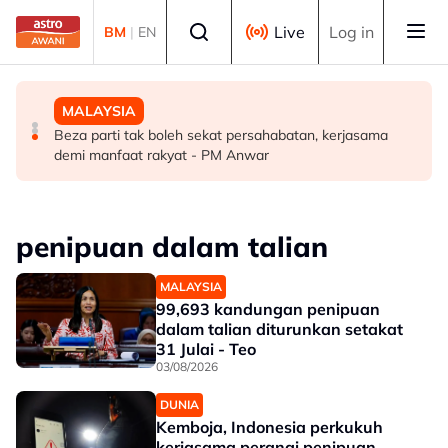
Skip to main content
Select language
Live
Log in
BM
|
EN
MALAYSIA
DUNIA
MALAYSIA
Pengacara, ahli perniagaan ditahan bantu siasatan
PM Thailand arah undang-undang senjata api diperketat
Beza parti tak boleh sekat persahabatan, kerjasama
audio siar sentuh isu sensitiviti agama
selepas insiden tembakan di sekolah
demi manfaat rakyat - PM Anwar
penipuan dalam talian
MALAYSIA
99,693 kandungan penipuan
dalam talian diturunkan setakat
31 Julai - Teo
03/08/2026
DUNIA
Kemboja, Indonesia perkukuh
kerjasama perangi penipuan