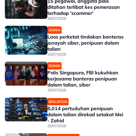
15 pegawai, anggota polis
ditahan terlibat kes pemerasan
terhadap 'scammer'
28/07/2026
DUNIA
Laos perketat tindakan banteras
jenayah siber, penipuan dalam
talian
25/07/2026
DUNIA
Polis Singapura, FBI kukuhkan
kerjasama banteras penipuan
dalam talian, siber
25/07/2026
MALAYSIA
8,014 pertuduhan penipuan
dalam talian direkod setakat Mei
- Zahid
20/07/2026