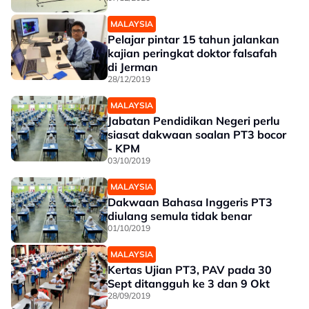
MALAYSIA
Pelajar pintar 15 tahun jalankan
kajian peringkat doktor falsafah
di Jerman
28/12/2019
MALAYSIA
Jabatan Pendidikan Negeri perlu
siasat dakwaan soalan PT3 bocor
- KPM
03/10/2019
MALAYSIA
Dakwaan Bahasa Inggeris PT3
diulang semula tidak benar
01/10/2019
MALAYSIA
Kertas Ujian PT3, PAV pada 30
Sept ditangguh ke 3 dan 9 Okt
28/09/2019