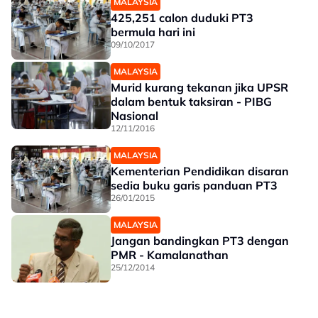
MALAYSIA
425,251 calon duduki PT3
bermula hari ini
09/10/2017
MALAYSIA
Murid kurang tekanan jika UPSR
dalam bentuk taksiran - PIBG
Nasional
12/11/2016
MALAYSIA
Kementerian Pendidikan disaran
sedia buku garis panduan PT3
26/01/2015
MALAYSIA
Jangan bandingkan PT3 dengan
PMR - Kamalanathan
25/12/2014