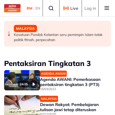
Skip to main content
Select language
Live
Log in
BM
|
EN
MALAYSIA
MALAYSIA
MALAYSIA
Perlu pendekatan menyeluruh masyarakat cegah
Diplomasi budaya di Sarawak perkukuh hubungan
Kesatuan Pondok Kelantan seru pemimpin Islam tolak
penyalahgunaan dadah dalam kalangan kanak-kanak -
Malaysia-Indonesia
politik fitnah, perpecahan
Lee Lam Thye
Pentaksiran Tingkatan 3
AGENDA AWANI
Agenda AWANI: Pemerkasaan
pentaksiran tingkatan 3 (PT3)
24:35
15/03/2022
MALAYSIA
Dewan Rakyat: Pembelajaran
tulisan jawi tetap diteruskan
07/12/2020