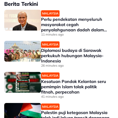
Berita Terkini
MALAYSIA
Perlu pendekatan menyeluruh
masyarakat cegah
penyalahgunaan dadah dalam
kalangan kanak-kanak - Lee Lam
11 minutes ago
Thye
MALAYSIA
Diplomasi budaya di Sarawak
perkukuh hubungan Malaysia-
Indonesia
26 minutes ago
MALAYSIA
Kesatuan Pondok Kelantan seru
pemimpin Islam tolak politik
fitnah, perpecahan
41 minutes ago
MALAYSIA
Palestin puji ketegasan Malaysia
tolak jadi laluan transit dagangan