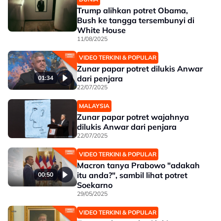
Trump alihkan potret Obama,
Bush ke tangga tersembunyi di
White House
11/08/2025
VIDEO TERKINI & POPULAR
Zunar papar potret dilukis Anwar
dari penjara
01:34
22/07/2025
MALAYSIA
Zunar papar potret wajahnya
dilukis Anwar dari penjara
22/07/2025
VIDEO TERKINI & POPULAR
Macron tanya Prabowo "adakah
itu anda?", sambil lihat potret
00:50
Soekarno
29/05/2025
VIDEO TERKINI & POPULAR