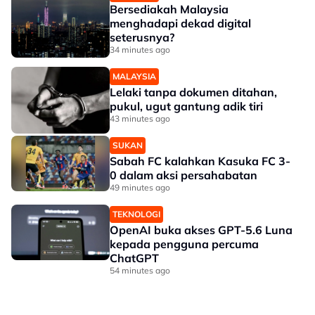
Bersediakah Malaysia
menghadapi dekad digital
seterusnya?
34 minutes ago
MALAYSIA
Lelaki tanpa dokumen ditahan,
pukul, ugut gantung adik tiri
43 minutes ago
SUKAN
Sabah FC kalahkan Kasuka FC 3-
0 dalam aksi persahabatan
49 minutes ago
TEKNOLOGI
OpenAI buka akses GPT-5.6 Luna
kepada pengguna percuma
ChatGPT
54 minutes ago