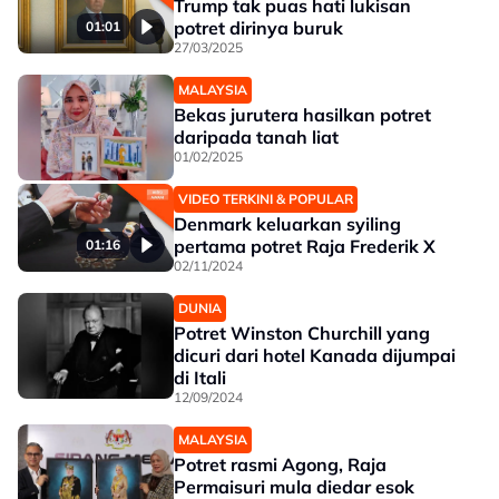
Trump tak puas hati lukisan
potret dirinya buruk
01:01
27/03/2025
MALAYSIA
Bekas jurutera hasilkan potret
daripada tanah liat
01/02/2025
VIDEO TERKINI & POPULAR
Denmark keluarkan syiling
pertama potret Raja Frederik X
01:16
02/11/2024
DUNIA
Potret Winston Churchill yang
dicuri dari hotel Kanada dijumpai
di Itali
12/09/2024
MALAYSIA
Potret rasmi Agong, Raja
Permaisuri mula diedar esok