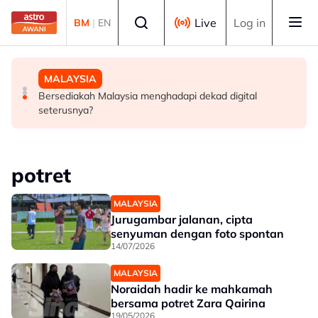
Skip to main content
Select language
Live
Log in
BM
|
EN
TEKNOLOGI
MALAYSIA
MALAYSIA
OpenAI teruskan pembangunan peranti AI walaupun
Lelaki mengaku bersalah guna kekerasan jenayah
Bersediakah Malaysia menghadapi dekad digital
disaman Apple
terhadap rakan sekerja wanita
seterusnya?
potret
MALAYSIA
Jurugambar jalanan, cipta
senyuman dengan foto spontan
14/07/2026
MALAYSIA
Noraidah hadir ke mahkamah
bersama potret Zara Qairina
19/05/2026