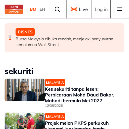
Skip to main content
Select language
Live
Log in
BM
|
EN
DUNIA
MALAYSIA
BISNES
Konvoi Darat Palestin tiba di Gaziantep dalam
Siasatan segera tragedi renjatan elektrik tiga anggota
Bursa Malaysia dibuka rendah, menjejaki penyusutan
perjalanan ke wilayah Palestin
polis - Saifuddin Nasution
semalaman Wall Street
sekuriti
MALAYSIA
Kes sekuriti tanpa lesen:
Perbicaraan Mohd Daud Bakar,
Mahadi bermula Mei 2027
12/06/2026
MALAYSIA
Projek melon PKPS perkukuh
ekonomi luar bandar, jamin