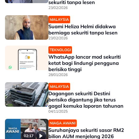
sekuriti tanpa lesen
23/02/2026
MALAYSIA
Suami Heliza Helmi didakwa
berniaga sekuriti tanpa lesen
23/02/2026
TEKNOLOGI
WhatsApp lancar mod sekuriti
ketat bagi lindungi pengguna
berisiko tinggi
28/01/2026
MALAYSIA
Dagangan sekuriti Destini
berisiko digantung jika terus
gagal kemuka laporan tahunan
04/11/2025
NIAGA AWANI
Suruhanjaya sekuriti sasar RM2
bilion AUM menjelang 2026
02:17