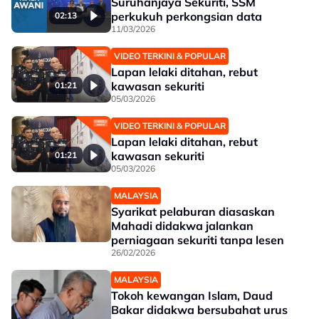
Suruhanjaya Sekuriti, SSM
perkukuh perkongsian data
02:13
11/03/2026
VIDEO TERKINI & POPULAR
Lapan lelaki ditahan, rebut
kawasan sekuriti
01:21
05/03/2026
VIDEO TERKINI & POPULAR
Lapan lelaki ditahan, rebut
kawasan sekuriti
01:21
05/03/2026
MALAYSIA
Syarikat pelaburan diasaskan
Mahadi didakwa jalankan
perniagaan sekuriti tanpa lesen
26/02/2026
MALAYSIA
Tokoh kewangan Islam, Daud
Bakar didakwa bersubahat urus