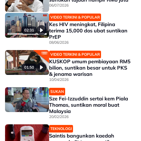
06/07/2026
VIDEO TERKINI & POPULAR
Kes HIV meningkat, Filipina
terima 15,000 dos ubat suntikan
02:31
PrEP
08/06/2026
VIDEO TERKINI & POPULAR
KUSKOP umum pembiayaan RM5
bilion, suntikan besar untuk PKS
01:50
& jenama warisan
10/04/2026
SUKAN
Sze Fei-Izzuddin sertai kem Piala
Thomas, suntikan moral buat
Malaysia
20/02/2026
TEKNOLOGI
Saintis bangunkan kaedah