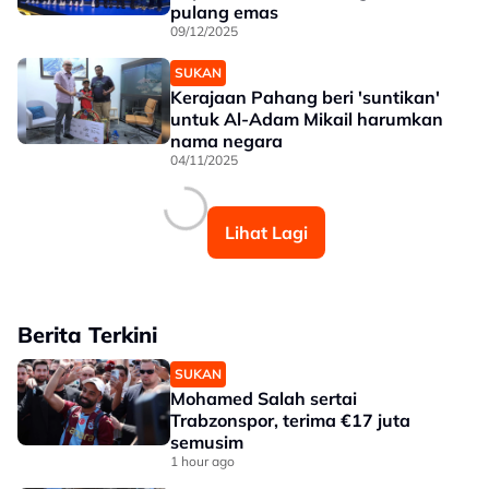
pulang emas
09/12/2025
SUKAN
Kerajaan Pahang beri 'suntikan'
untuk Al-Adam Mikail harumkan
nama negara
04/11/2025
Lihat Lagi
Berita Terkini
SUKAN
Mohamed Salah sertai
Trabzonspor, terima €17 juta
semusim
1 hour ago