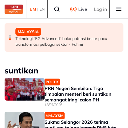
Skip to main content
Select language
Live
Log in
BM
|
EN
SUKAN
MALAYSIA
MALAYSIA
Mohamed Salah sertai Trabzonspor, terima €17 juta
Berita tempatan pilihan sepanjang hari ini
Teknologi "5G Advanced" buka potensi besar pacu
semusim
transformasi pelbagai sektor - Fahmi
suntikan
POLITIK
PRN Negeri Sembilan: Tiga
timbalan menteri beri suntikan
semangat iringi calon PH
18/07/2026
MALAYSIA
Sukma Selangor 2026 terima
suntikan tajaan hampir RM8 juta