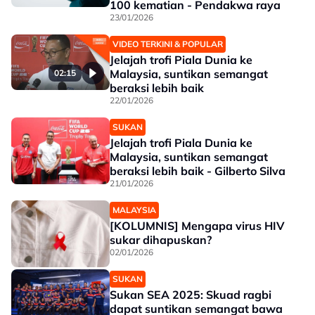
100 kematian - Pendakwa raya
23/01/2026
VIDEO TERKINI & POPULAR
Jelajah trofi Piala Dunia ke
Malaysia, suntikan semangat
02:15
beraksi lebih baik
22/01/2026
SUKAN
Jelajah trofi Piala Dunia ke
Malaysia, suntikan semangat
beraksi lebih baik - Gilberto Silva
21/01/2026
MALAYSIA
[KOLUMNIS] Mengapa virus HIV
sukar dihapuskan?
02/01/2026
SUKAN
Sukan SEA 2025: Skuad ragbi
dapat suntikan semangat bawa