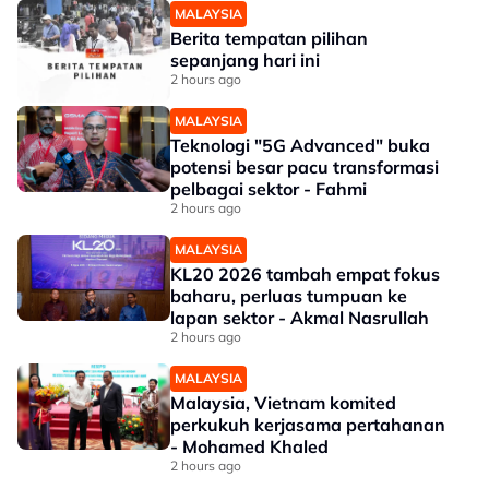
MALAYSIA
Berita tempatan pilihan
sepanjang hari ini
2 hours ago
MALAYSIA
Teknologi "5G Advanced" buka
potensi besar pacu transformasi
pelbagai sektor - Fahmi
2 hours ago
MALAYSIA
KL20 2026 tambah empat fokus
baharu, perluas tumpuan ke
lapan sektor - Akmal Nasrullah
2 hours ago
MALAYSIA
Malaysia, Vietnam komited
perkukuh kerjasama pertahanan
- Mohamed Khaled
2 hours ago