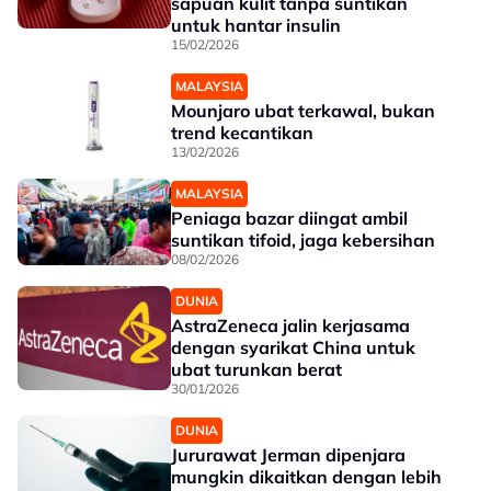
sapuan kulit tanpa suntikan
untuk hantar insulin
15/02/2026
MALAYSIA
Mounjaro ubat terkawal, bukan
trend kecantikan
13/02/2026
MALAYSIA
Peniaga bazar diingat ambil
suntikan tifoid, jaga kebersihan
08/02/2026
DUNIA
AstraZeneca jalin kerjasama
dengan syarikat China untuk
ubat turunkan berat
30/01/2026
DUNIA
Jururawat Jerman dipenjara
mungkin dikaitkan dengan lebih