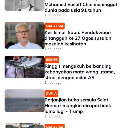
Mohamed Eusoff Chin meninggal
dunia pada usia 91 tahun
1 hour ago
MALAYSIA
Kes Ismail Sabri: Pendakwaan
ditangguh ke 27 Ogos susulan
masalah kesihatan
1 hour ago
BISNES
Ringgit mengukuh berbanding
kebanyakan mata wang utama,
stabil dengan dolar AS
1 hour ago
DUNIA
Perjanjian buka semula Selat
Hormuz mungkin dicapai tidak
lama lagi - Trump
1 hour ago
MALAYSIA