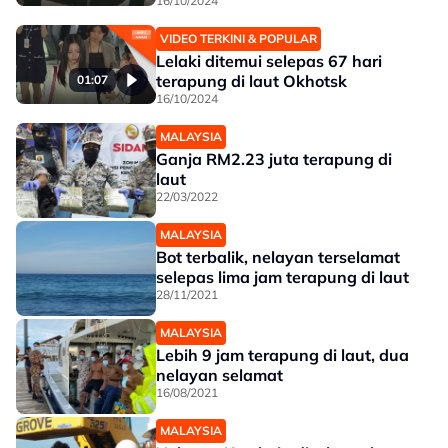
16/10/2024
VIDEO TERKINI & POPULAR
Lelaki ditemui selepas 67 hari
terapung di laut Okhotsk
01:07
16/10/2024
MALAYSIA
Ganja RM2.23 juta terapung di
laut
22/03/2022
MALAYSIA
Bot terbalik, nelayan terselamat
selepas lima jam terapung di laut
28/11/2021
MALAYSIA
Lebih 9 jam terapung di laut, dua
nelayan selamat
16/08/2021
MALAYSIA