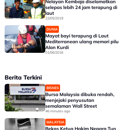
Nelayan Kemboja diselamatkan
selepas lebih 24 jam terapung di
laut
22/05/2019
DUNIA
Mayat bayi terapung di Laut
Mediterranean ulang memori pilu
Alan Kurdi
01/06/2016
Berita Terkini
BISNES
Bursa Malaysia dibuka rendah,
menjejaki penyusutan
semalaman Wall Street
46 minutes ago
MALAYSIA
Bekas Ketua Hakim Negara Tun