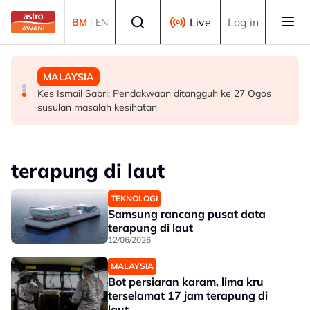
Skip to main content
Select language
Live
Log in
BM
|
EN
BISNES
MALAYSIA
MALAYSIA
Bursa Malaysia dibuka rendah, menjejaki penyusutan
Bekas Ketua Hakim Negara Tun Mohamed Eusoff Chin
Kes Ismail Sabri: Pendakwaan ditangguh ke 27 Ogos
semalaman Wall Street
meninggal dunia pada usia 91 tahun
susulan masalah kesihatan
terapung di laut
TEKNOLOGI
Samsung rancang pusat data
terapung di laut
12/06/2026
MALAYSIA
Bot persiaran karam, lima kru
terselamat 17 jam terapung di
laut