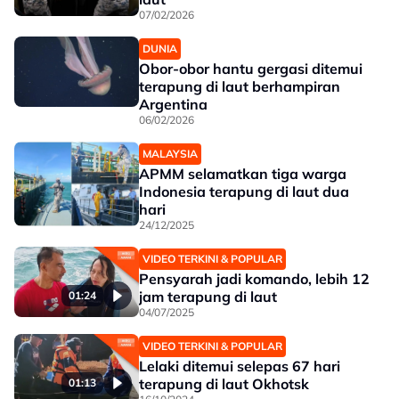
07/02/2026
DUNIA
Obor-obor hantu gergasi ditemui
terapung di laut berhampiran
Argentina
06/02/2026
MALAYSIA
APMM selamatkan tiga warga
Indonesia terapung di laut dua
hari
24/12/2025
VIDEO TERKINI & POPULAR
Pensyarah jadi komando, lebih 12
jam terapung di laut
01:24
04/07/2025
VIDEO TERKINI & POPULAR
Lelaki ditemui selepas 67 hari
terapung di laut Okhotsk
01:13