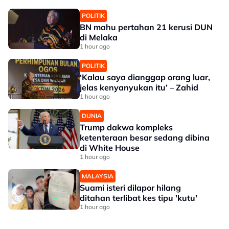
POLITIK
BN mahu pertahan 21 kerusi DUN
di Melaka
1 hour ago
POLITIK
‘Kalau saya dianggap orang luar,
jelas kenyanyukan itu’ – Zahid
1 hour ago
DUNIA
Trump dakwa kompleks
ketenteraan besar sedang dibina
di White House
1 hour ago
MALAYSIA
Suami isteri dilapor hilang
ditahan terlibat kes tipu 'kutu'
1 hour ago