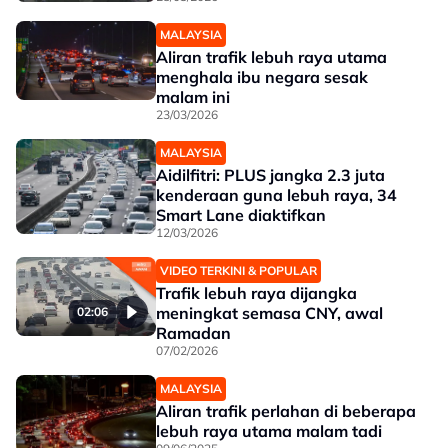
MALAYSIA
Aliran trafik lebuh raya utama
menghala ibu negara sesak
malam ini
23/03/2026
MALAYSIA
Aidilfitri: PLUS jangka 2.3 juta
kenderaan guna lebuh raya, 34
Smart Lane diaktifkan
12/03/2026
VIDEO TERKINI & POPULAR
Trafik lebuh raya dijangka
meningkat semasa CNY, awal
02:06
Ramadan
07/02/2026
MALAYSIA
Aliran trafik perlahan di beberapa
lebuh raya utama malam tadi