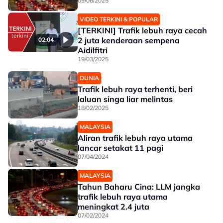
09/06/2025
VIDEO TERKINI & POPULAR
[TERKINI] Trafik lebuh raya cecah
2 juta kenderaan sempena
02:04
Aidilfitri
19/03/2025
DUNIA
Trafik lebuh raya terhenti, beri
laluan singa liar melintas
18/02/2025
MALAYSIA
Aliran trafik lebuh raya utama
lancar setakat 11 pagi
07/04/2024
MALAYSIA
Tahun Baharu Cina: LLM jangka
trafik lebuh raya utama
meningkat 2.4 juta
07/02/2024