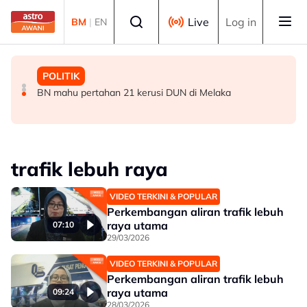
Skip to main content
Select language
Live
Log in
BM
|
EN
POLITIK
MALAYSIA
POLITIK
'Siapa akan pergi, siapa diperintah pergi? Tunggu dan
Operasi tren Kulai–Kempas Baru terjejas, kerja
BN mahu pertahan 21 kerusi DUN di Melaka
lihat'- Zahid
pemulihan masih dijalankan
trafik lebuh raya
VIDEO TERKINI & POPULAR
Perkembangan aliran trafik lebuh
raya utama
07:10
29/03/2026
VIDEO TERKINI & POPULAR
Perkembangan aliran trafik lebuh
raya utama
09:24
28/03/2026