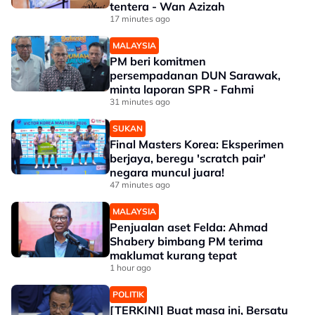
tentera - Wan Azizah
17 minutes ago
MALAYSIA
PM beri komitmen
persempadanan DUN Sarawak,
minta laporan SPR - Fahmi
31 minutes ago
SUKAN
Final Masters Korea: Eksperimen
berjaya, beregu 'scratch pair'
negara muncul juara!
47 minutes ago
MALAYSIA
Penjualan aset Felda: Ahmad
Shabery bimbang PM terima
maklumat kurang tepat
1 hour ago
POLITIK
[TERKINI] Buat masa ini, Bersatu