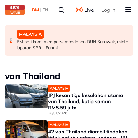
Skip to main content
Select language
Live
Log in
BM
|
EN
MALAYSIA
MALAYSIA
MALAYSIA
Terlupa letak gear ‘P’ punca SUV rempuh pintu kaca
Sektor swasta digesa perluas peluang kerjaya kedua
PM beri komitmen persempadanan DUN Sarawak, minta
Balai Berlepas KKIA
veteran tentera - Wan Azizah
laporan SPR - Fahmi
van Thailand
MALAYSIA
JPJ kesan tiga kesalahan utama
van Thailand, kutip saman
RM5.59 juta
28/01/2026
MALAYSIA
42 van Thailand diambil tindakan
tidak patuh undang-undang - JPJ