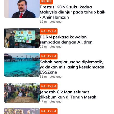
BISNES
Prestasi KDNK suku kedua
Malaysia diunjur pada tahap baik
- Amir Hamzah
12 minutes ago
MALAYSIA
PDRM perkasa kawalan
sempadan dengan AI, dron
22 minutes ago
MALAYSIA
Sabah pergiat usaha diplomatik,
yakinkan misi asing keselamatan
ESSZone
31 minutes ago
MALAYSIA
Jenazah Cik Man selamat
dikebumikan di Tanah Merah
47 minutes ago
MALAYSIA