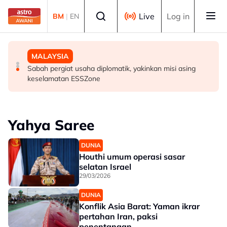
Skip to main content
Select language
Live
Log in
BM
|
EN
BISNES
MALAYSIA
MALAYSIA
Prestasi KDNK suku kedua Malaysia diunjur pada tahap
PDRM perkasa kawalan sempadan dengan AI, dron
Sabah pergiat usaha diplomatik, yakinkan misi asing
baik - Amir Hamzah
keselamatan ESSZone
Yahya Saree
DUNIA
Houthi umum operasi sasar
selatan Israel
29/03/2026
DUNIA
Konflik Asia Barat: Yaman ikrar
pertahan Iran, paksi
penentangan