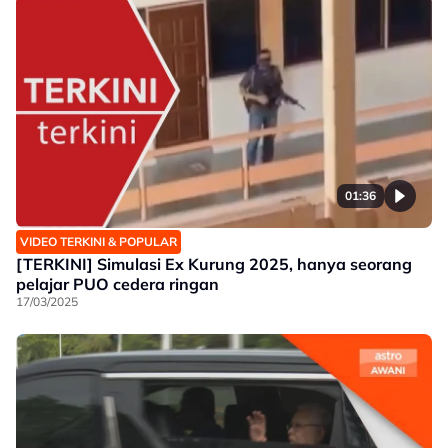
01:36
VIDEO TERKINI & POPULAR
[TERKINI] Simulasi Ex Kurung 2025, hanya seorang
pelajar PUO cedera ringan
17/03/2025