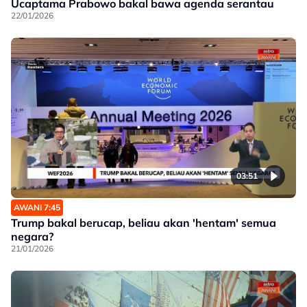
Ucaptama Prabowo bakal bawa agenda serantau
22/01/2026
03:51
AWANI 7:45
Trump bakal berucap, beliau akan 'hentam' semua
negara?
21/01/2026