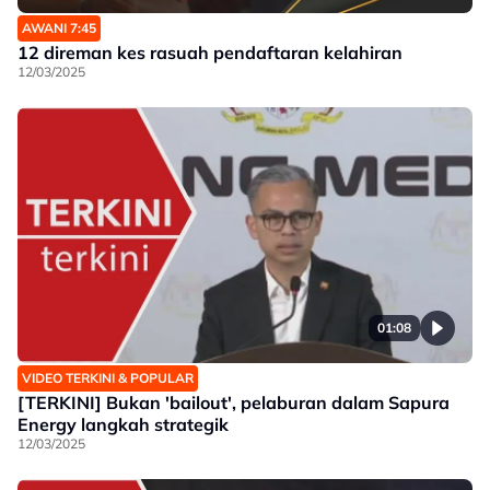
AWANI 7:45
12 direman kes rasuah pendaftaran kelahiran
12/03/2025
01:08
VIDEO TERKINI & POPULAR
[TERKINI] Bukan 'bailout', pelaburan dalam Sapura
Energy langkah strategik
12/03/2025