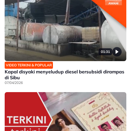
01:31
VIDEO TERKINI & POPULAR
Kapal disyaki menyeludup diesel bersubsidi dirampas
di Sibu
07/04/2026