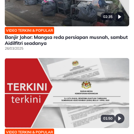
02:35
VIDEO TERKINI & POPULAR
Banjir Johor: Mangsa reda persiapan musnah, sambut
Aidilfitri seadanya
26/03/2025
01:50
VIDEO TERKINI & POPULAR