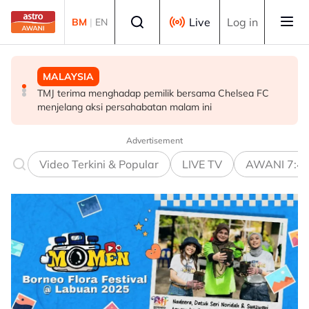
Skip to main content
Select language
Live
Log in
BM
|
EN
MALAYSIA
SUKAN
MALAYSIA
TMJ terima menghadap pemilik bersama Chelsea FC
Gabriel Palmero sah milik JDT!
Kementerian Komunikasi akan cadang gotong-royong
menjelang aksi persahabatan malam ini
mega perangi Aedes - Fahmi
Advertisement
Video Terkini & Popular
LIVE TV
AWANI 7:4