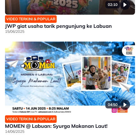
02:10
VIDEO TERKINI & POPULAR
JWP giat usaha tarik pengunjung ke Labuan
15/06/2025
04:50
VIDEO TERKINI & POPULAR
MOMEN @ Labuan: Syurga Makanan Laut!
14/06/2025