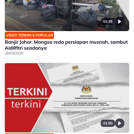
02:35
VIDEO TERKINI & POPULAR
Banjir Johor: Mangsa reda persiapan musnah, sambut
Aidilfitri seadanya
26/03/2025
01:50