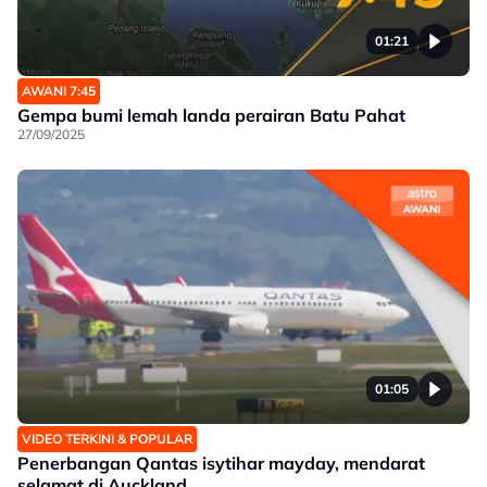
01:21
AWANI 7:45
Gempa bumi lemah landa perairan Batu Pahat
27/09/2025
01:05
VIDEO TERKINI & POPULAR
Penerbangan Qantas isytihar mayday, mendarat
selamat di Auckland