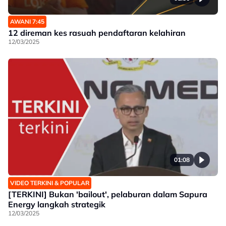
AWANI 7:45
12 direman kes rasuah pendaftaran kelahiran
12/03/2025
01:08
VIDEO TERKINI & POPULAR
[TERKINI] Bukan 'bailout', pelaburan dalam Sapura
Energy langkah strategik
12/03/2025