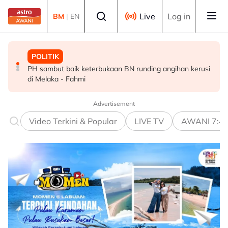
Skip to main content
Select language
Live
Log in
BM
|
EN
POLITIK
MALAYSIA
MALAYSIA
PH sambut baik keterbukaan BN runding angihan kerusi
Dua lelaki ditahan ketika sedang berlumba haram di
Dasar kebajikan perlu lindungi rakyat ketika hadapi
di Melaka - Fahmi
Kuala Kedah
kesusahan - Sim
Advertisement
Video Terkini & Popular
LIVE TV
AWANI 7:4