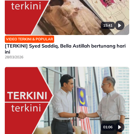
15:41
VIDEO TERKINI & POPULAR
[TERKINI] Syed Saddiq, Bella Astillah bertunang hari
ini
28/03/2026
01:06