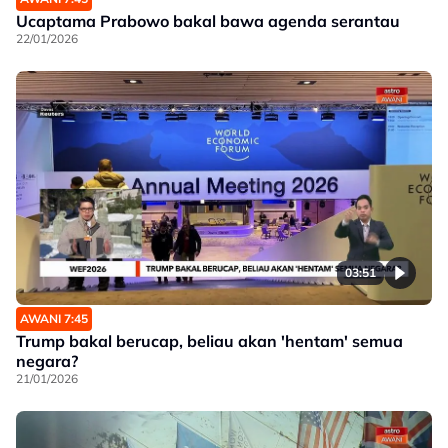
Ucaptama Prabowo bakal bawa agenda serantau
22/01/2026
03:51
AWANI 7:45
Trump bakal berucap, beliau akan 'hentam' semua
negara?
21/01/2026